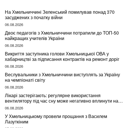
На Хмельниччині Зеленський помилував понад 370
засуджених з початку війни
06.08.2026
Двоє педагогів з Хмельниччини потрапили до ТОП-50
найкращих учителів України
06.08.2026
Викриття заступника голови Хмельницької ОВА у
хабарництві за підписання контрактів на ремонт доріг
06.08.2026
Веслувальники з Хмельниччини виступлять за Україну
на чемпіонаті світу
06.08.2026
Лікарі застерігають: регулярне використання
вентилятору під час сну може негативно вплинути на
ваше здоров’я
06.08.2026
У Хмельницькому провели прощання з Василем
Лазуткіним