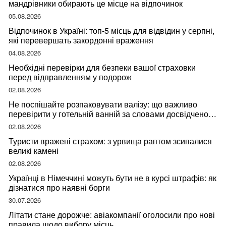
мандрівники обирають це місце на відпочинок
05.08.2026
Відпочинок в Україні: топ-5 місць для відвідин у серпні,
які перевершать закордонні враження
04.08.2026
Необхідні перевірки для безпеки вашої страховки
перед відправленням у подорож
02.08.2026
Не поспішайте розпаковувати валізу: що важливо
перевірити у готельній ванній за словами досвідченої
мандрівниці
02.08.2026
Туристи вражені страхом: з урвища раптом зсипалися
великі камені
02.08.2026
Українці в Німеччині можуть бути не в курсі штрафів: як
дізнатися про наявні борги
30.07.2026
Літати стане дорожче: авіакомпанії оголосили про нові
правила щодо вибору місць