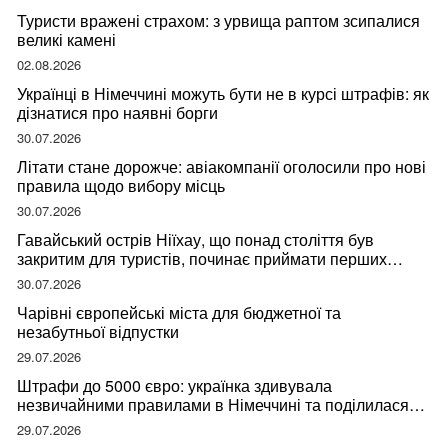
Туристи вражені страхом: з урвища раптом зсипалися
великі камені
02.08.2026
Українці в Німеччині можуть бути не в курсі штрафів: як
дізнатися про наявні борги
30.07.2026
Літати стане дорожче: авіакомпанії оголосили про нові
правила щодо вибору місць
30.07.2026
Гавайський острів Ніїхау, що понад століття був
закритим для туристів, починає приймати перших
відвідувачів
30.07.2026
Чарівні європейські міста для бюджетної та
незабутньої відпустки
29.07.2026
Штрафи до 5000 євро: українка здивувала
незвичайними правилами в Німеччині та поділилася
правдою
29.07.2026