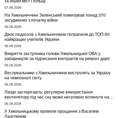
та інших міст Польщі
07.08.2026
На Хмельниччині Зеленський помилував понад 370
засуджених з початку війни
06.08.2026
Двоє педагогів з Хмельниччини потрапили до ТОП-50
найкращих учителів України
06.08.2026
Викриття заступника голови Хмельницької ОВА у
хабарництві за підписання контрактів на ремонт доріг
06.08.2026
Веслувальники з Хмельниччини виступлять за Україну
на чемпіонаті світу
06.08.2026
Лікарі застерігають: регулярне використання
вентилятору під час сну може негативно вплинути на
ваше здоров’я
06.08.2026
У Хмельницькому провели прощання з Василем
Лазуткіним