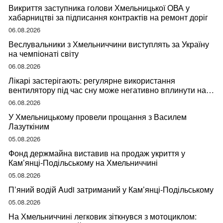
Викриття заступника голови Хмельницької ОВА у
хабарництві за підписання контрактів на ремонт доріг
06.08.2026
Веслувальники з Хмельниччини виступлять за Україну
на чемпіонаті світу
06.08.2026
Лікарі застерігають: регулярне використання
вентилятору під час сну може негативно вплинути на
ваше здоров’я
06.08.2026
У Хмельницькому провели прощання з Василем
Лазуткіним
05.08.2026
Фонд держмайна виставив на продаж укриття у
Кам’янці-Подільському на Хмельниччині
05.08.2026
П’яний водій Audi затриманий у Кам’янці-Подільському
05.08.2026
На Хмельниччині легковик зіткнувся з мотоциклом: