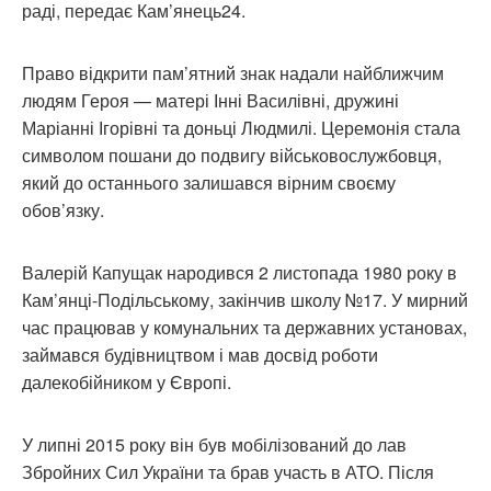
раді, передає Кам’янець24.
Право відкрити пам’ятний знак надали найближчим
людям Героя — матері Інні Василівні, дружині
Маріанні Ігорівні та доньці Людмилі. Церемонія стала
символом пошани до подвигу військовослужбовця,
який до останнього залишався вірним своєму
обов’язку.
Валерій Капущак народився 2 листопада 1980 року в
Кам’янці-Подільському, закінчив школу №17. У мирний
час працював у комунальних та державних установах,
займався будівництвом і мав досвід роботи
далекобійником у Європі.
У липні 2015 року він був мобілізований до лав
Збройних Сил України та брав участь в АТО. Після