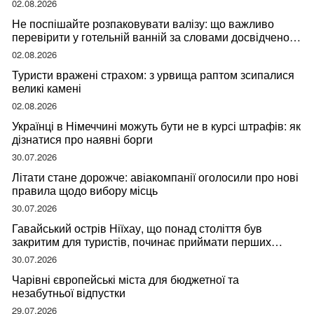
02.08.2026
Не поспішайте розпаковувати валізу: що важливо
перевірити у готельній ванній за словами досвідченої
мандрівниці
02.08.2026
Туристи вражені страхом: з урвища раптом зсипалися
великі камені
02.08.2026
Українці в Німеччині можуть бути не в курсі штрафів: як
дізнатися про наявні борги
30.07.2026
Літати стане дорожче: авіакомпанії оголосили про нові
правила щодо вибору місць
30.07.2026
Гавайський острів Ніїхау, що понад століття був
закритим для туристів, починає приймати перших
відвідувачів
30.07.2026
Чарівні європейські міста для бюджетної та
незабутньої відпустки
29.07.2026