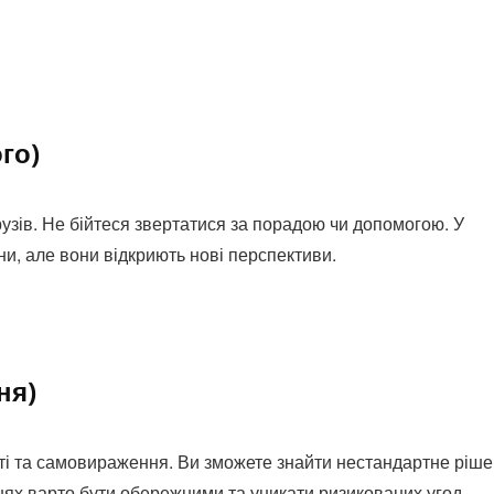
го)
зів. Не бійтеся звертатися за порадою чи допомогою. У
ни, але вони відкриють нові перспективи.
ня)
ті та самовираження. Ви зможете знайти нестандартне ріш
нях варто бути обережними та уникати ризикованих угод.