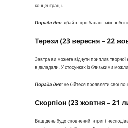
концентрації.
Порада дня
:
дбайте про баланс між робото
Терези (23 вересня – 22 жо
Завтра ви можете відчути приплив творчої ен
відкладали. У стосунках із близькими можли
Порада дня
:
не бійтеся проявляти свої поч
Скорпіон (23 жовтня – 21 л
Ваш день буде сповнений інтриг і несподі