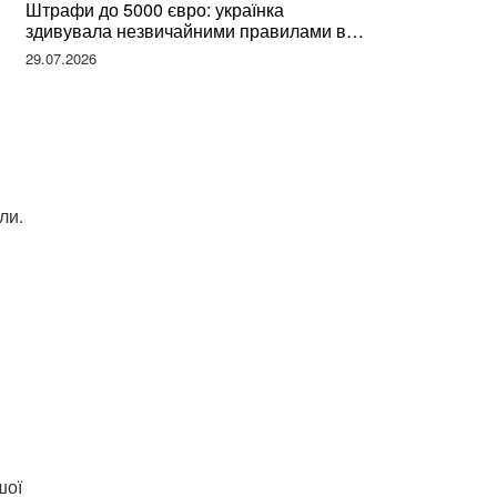
Штрафи до 5000 євро: українка
здивувала незвичайними правилами в
Німеччині та поділилася правдою
29.07.2026
ли.
шої