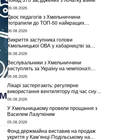
06.08.2026
Двоє педагогів з Хмельниччини
потрапили до ТОП-50 найкращих
учителів України
06.08.2026
Викриття заступника голови
Хмельницької ОВА у хабарництві за
підписання контрактів на ремонт доріг
06.08.2026
Веслувальники з Хмельниччини
виступлять за Україну на чемпіонаті
світу
06.08.2026
Лікарі застерігають: регулярне
ям
використання вентилятору під час сну
може негативно вплинути на ваше
06.08.2026
здоров’я
У Хмельницькому провели прощання з
Василем Лазуткіним
05.08.2026
Фонд держмайна виставив на продаж
укриття у Кам’янці-Подільському на