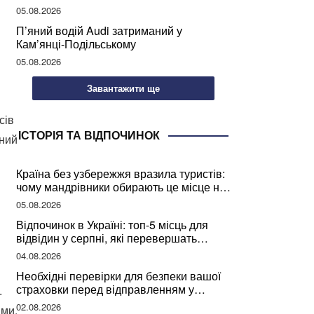
Хмельниччині
05.08.2026
П’яний водій Audi затриманий у
Кам’янці-Подільському
05.08.2026
Завантажити ще
сів
ІСТОРІЯ ТА ВІДПОЧИНОК
йний
Країна без узбережжя вразила туристів:
чому мандрівники обирають це місце на
відпочинок
05.08.2026
Відпочинок в Україні: топ-5 місць для
відвідин у серпні, які перевершать
закордонні враження
04.08.2026
Необхідні перевірки для безпеки вашої
страховки перед відправленням у
.
подорож
02.08.2026
ами.