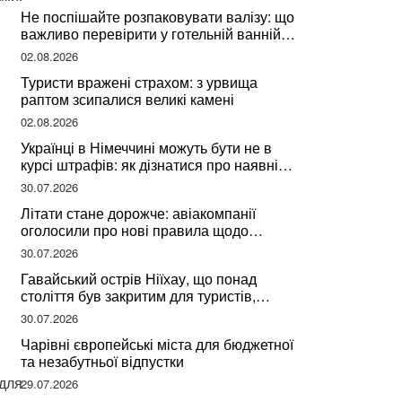
Не поспішайте розпаковувати валізу: що
важливо перевірити у готельній ванній
за словами досвідченої мандрівниці
02.08.2026
Туристи вражені страхом: з урвища
раптом зсипалися великі камені
02.08.2026
Українці в Німеччині можуть бути не в
курсі штрафів: як дізнатися про наявні
борги
30.07.2026
Літати стане дорожче: авіакомпанії
оголосили про нові правила щодо
вибору місць
30.07.2026
Гавайський острів Ніїхау, що понад
століття був закритим для туристів,
починає приймати перших відвідувачів
30.07.2026
Чарівні європейські міста для бюджетної
та незабутньої відпустки
 для
29.07.2026