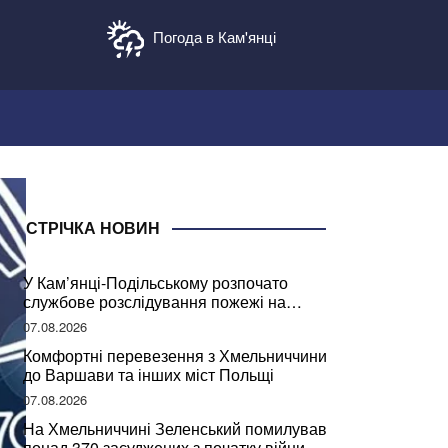
Погода в Кам'янці
СТРІЧКА НОВИН
У Кам’янці-Подільському розпочато
службове розслідування пожежі на
сміттєзвалищі
07.08.2026
Комфортні перевезення з Хмельниччини
до Варшави та інших міст Польщі
07.08.2026
На Хмельниччині Зеленський помилував
понад 370 засуджених з початку війни