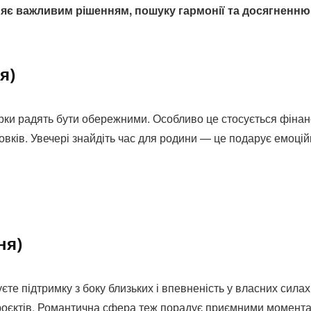
ияє важливим рішенням, пошуку гармонії та досягненню
я)
ірки радять бути обережними. Особливо це стосується фінан
овків. Увечері знайдіть час для родини — це подарує емоці
ня)
єте підтримку з боку близьких і впевненість у власних силах
роєктів. Романтична сфера теж порадує приємними момент