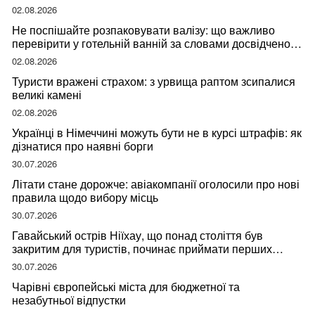
02.08.2026
Не поспішайте розпаковувати валізу: що важливо
перевірити у готельній ванній за словами досвідченої
мандрівниці
02.08.2026
Туристи вражені страхом: з урвища раптом зсипалися
великі камені
02.08.2026
Українці в Німеччині можуть бути не в курсі штрафів: як
дізнатися про наявні борги
30.07.2026
Літати стане дорожче: авіакомпанії оголосили про нові
правила щодо вибору місць
30.07.2026
Гавайський острів Ніїхау, що понад століття був
закритим для туристів, починає приймати перших
відвідувачів
30.07.2026
Чарівні європейські міста для бюджетної та
незабутньої відпустки