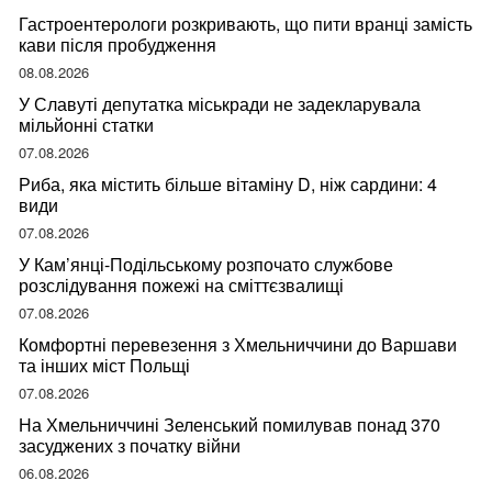
Гастроентерологи розкривають, що пити вранці замість
кави після пробудження
08.08.2026
У Славуті депутатка міськради не задекларувала
мільйонні статки
07.08.2026
Риба, яка містить більше вітаміну D, ніж сардини: 4
види
07.08.2026
У Кам’янці-Подільському розпочато службове
розслідування пожежі на сміттєзвалищі
07.08.2026
Комфортні перевезення з Хмельниччини до Варшави
та інших міст Польщі
07.08.2026
На Хмельниччині Зеленський помилував понад 370
засуджених з початку війни
06.08.2026