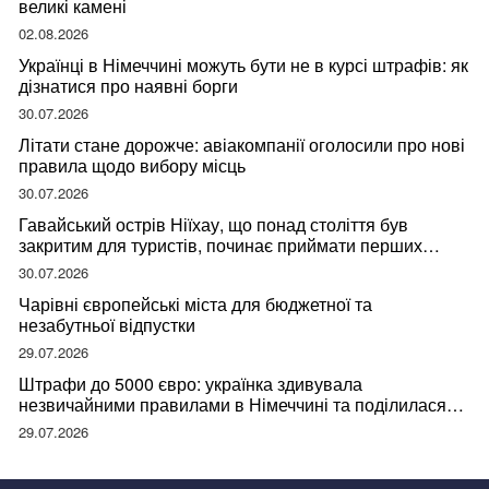
великі камені
02.08.2026
Українці в Німеччині можуть бути не в курсі штрафів: як
дізнатися про наявні борги
30.07.2026
Літати стане дорожче: авіакомпанії оголосили про нові
правила щодо вибору місць
30.07.2026
Гавайський острів Ніїхау, що понад століття був
закритим для туристів, починає приймати перших
відвідувачів
30.07.2026
Чарівні європейські міста для бюджетної та
незабутньої відпустки
29.07.2026
Штрафи до 5000 євро: українка здивувала
незвичайними правилами в Німеччині та поділилася
правдою
29.07.2026