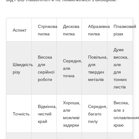
Стрічкова
Дискова
Абразивна
Плазмовий
Аспект
пилка
пилка
пилка
різак
Дуже
Висока
Повільна,
висока,
Середня,
Швидкість
для
для
але
але
різу
серійної
твердих
для
точна
роботи
металів
тонких
листів
Хороша,
Висока,
Відмінна,
Середня,
але
але з
Точність
чистий
багато
можливі
оплавлення
край
пилу
задирки
краю