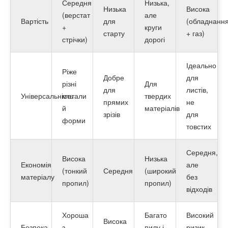
Середня
Низька,
Низька
Висока
(верстат
але
Вартість
для
(обладнанн
+
круги
старту
+ газ)
стрічки)
дорогі
Ідеально
Ріже
Добре
для
різні
Для
для
листів,
Універсальність
метали
твердих
прямих
не
й
матеріалів
зрізів
для
форми
товстих
Середня,
Висока
Низька
Економія
але
(тонкий
Середня
(широкий
матеріалу
без
пропил)
пропил)
відходів
Хороша
Багато
Високий
Висока
Безпека
з
пилу і
ризик