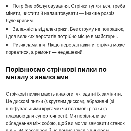
Потрібне обслуговування. Стрічки тупляться, треба
міняти, чистити й налаштовувати — інакше розріз
буде кривим.
Залежність від електрики. Без струму не попрацює,
і для великих верстатів потрібно місце в майстерні.
Ризик ламання. Якщо перевантажити, стрічка може
порватися, а ремонт — недешевий.
Порівнюємо стрічкові пилки по
металу з аналогами
Стрічкові пилки мають аналоги, які здатні їх замінити.
Це дискові пилки (з круглим диском), абразивні (зі
шліфувальними кругами) чи плазмові різаки (з
плазмою для суперточності). Ми порівняли це
обладнання між собою, щоб ви могли замовити станок
від FDB-maschinen й не помилилися з вибором.