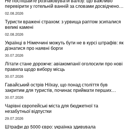
Не поспішайте розпаковувати валізу: що важливо
перевірити у готельній ванній за словами досвідченої
мандрівниці
02.08.2026
Туристи вражені страхом: з урвища раптом зсипалися
великі камені
02.08.2026
Українці в Німеччині можуть бути не в курсі штрафів: як
дізнатися про наявні борги
30.07.2026
Літати стане дорожче: авіакомпанії оголосили про нові
правила щодо вибору місць
30.07.2026
Гавайський острів Ніїхау, що понад століття був
закритим для туристів, починає приймати перших
відвідувачів
30.07.2026
Чарівні європейські міста для бюджетної та
незабутньої відпустки
29.07.2026
Штрафи до 5000 євро: українка здивувала