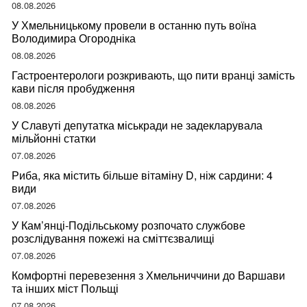
08.08.2026
У Хмельницькому провели в останню путь воїна
Володимира Огородніка
08.08.2026
Гастроентерологи розкривають, що пити вранці замість
кави після пробудження
08.08.2026
У Славуті депутатка міськради не задекларувала
мільйонні статки
07.08.2026
Риба, яка містить більше вітаміну D, ніж сардини: 4
види
07.08.2026
У Кам’янці-Подільському розпочато службове
розслідування пожежі на сміттєзвалищі
07.08.2026
Комфортні перевезення з Хмельниччини до Варшави
та інших міст Польщі
07.08.2026