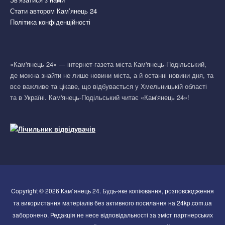
Стати автором Кам’янець 24
Політика конфіденційності
«Кам'янець 24» — інтернет-газета міста Кам'янець-Подільський,
де можна знайти не лише новини міста, а й останні новини дня, та
все важливе та цікаве, що відбувається у Хмельницькій області
та в Україні. Кам'янець-Подільський читає «Кам'янець 24»!
Copyright © 2026 Кам`янець 24. Будь-яке копіювання, розповсюдження
та використання матеріалів без активного посилання на 24kp.com.ua
заборонено. Редакція не несе відповідальності за зміст партнерських