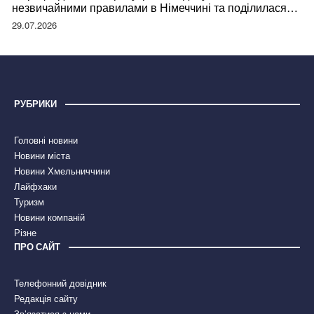
незвичайними правилами в Німеччині та поділилася
правдою
29.07.2026
РУБРИКИ
Головні новини
Новини міста
Новини Хмельниччини
Лайфхаки
Туризм
Новини компаній
Різне
ПРО САЙТ
Телефонний довідник
Редакція сайту
Зв’язатися з нами