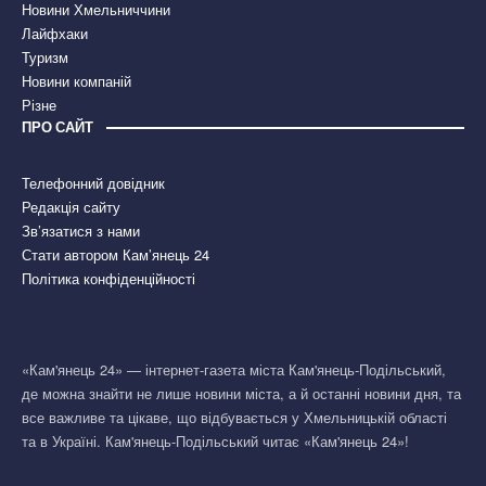
Новини Хмельниччини
Лайфхаки
Туризм
Новини компаній
Різне
ПРО САЙТ
Телефонний довідник
Редакція сайту
Зв’язатися з нами
Стати автором Кам’янець 24
Політика конфіденційності
«Кам'янець 24» — інтернет-газета міста Кам'янець-Подільський,
де можна знайти не лише новини міста, а й останні новини дня, та
все важливе та цікаве, що відбувається у Хмельницькій області
та в Україні. Кам'янець-Подільський читає «Кам'янець 24»!