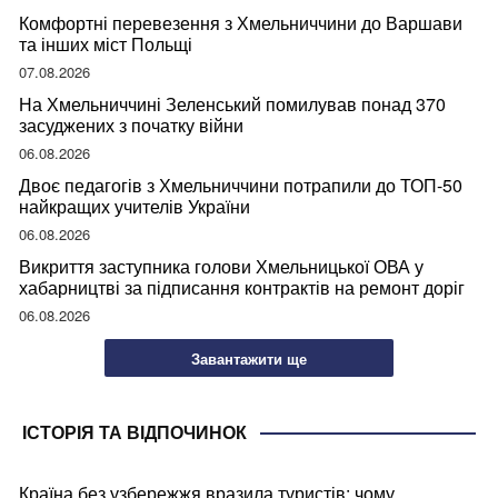
Комфортні перевезення з Хмельниччини до Варшави
та інших міст Польщі
07.08.2026
На Хмельниччині Зеленський помилував понад 370
засуджених з початку війни
06.08.2026
Двоє педагогів з Хмельниччини потрапили до ТОП-50
найкращих учителів України
06.08.2026
Викриття заступника голови Хмельницької ОВА у
хабарництві за підписання контрактів на ремонт доріг
06.08.2026
Завантажити ще
ІСТОРІЯ ТА ВІДПОЧИНОК
Країна без узбережжя вразила туристів: чому