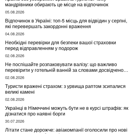
мандрівники обирають це місце на відпочинок
05.08.2026
Відпочинок в Україні: топ-5 місць для відвідин у серпні,
які перевершать закордонні враження
04.08.2026
Необхідні перевірки для безпеки вашої страховки
перед відправленням у подорож
02.08.2026
Не поспішайте розпаковувати валізу: що важливо
перевірити у готельній ванній за словами досвідченої
мандрівниці
02.08.2026
Туристи вражені страхом: з урвища раптом зсипалися
великі камені
02.08.2026
Українці в Німеччині можуть бути не в курсі штрафів: як
дізнатися про наявні борги
30.07.2026
Літати стане дорожче: авіакомпанії оголосили про нові