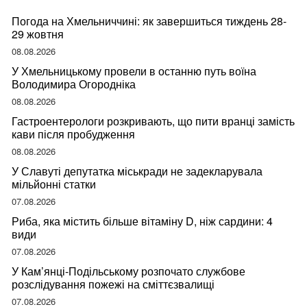
Погода на Хмельниччині: як завершиться тиждень 28-
29 жовтня
08.08.2026
У Хмельницькому провели в останню путь воїна
Володимира Огородніка
08.08.2026
Гастроентерологи розкривають, що пити вранці замість
кави після пробудження
08.08.2026
У Славуті депутатка міськради не задекларувала
мільйонні статки
07.08.2026
Риба, яка містить більше вітаміну D, ніж сардини: 4
види
07.08.2026
У Кам’янці-Подільському розпочато службове
розслідування пожежі на сміттєзвалищі
07.08.2026