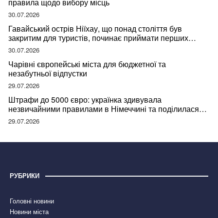
правила щодо вибору місць
30.07.2026
Гавайський острів Ніїхау, що понад століття був
закритим для туристів, починає приймати перших
відвідувачів
30.07.2026
Чарівні європейські міста для бюджетної та
незабутньої відпустки
29.07.2026
Штрафи до 5000 євро: українка здивувала
незвичайними правилами в Німеччині та поділилася
правдою
29.07.2026
РУБРИКИ
Головні новини
Новини міста