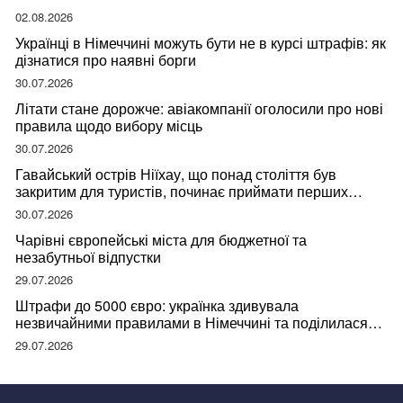
02.08.2026
Українці в Німеччині можуть бути не в курсі штрафів: як
дізнатися про наявні борги
30.07.2026
Літати стане дорожче: авіакомпанії оголосили про нові
правила щодо вибору місць
30.07.2026
Гавайський острів Ніїхау, що понад століття був
закритим для туристів, починає приймати перших
відвідувачів
30.07.2026
Чарівні європейські міста для бюджетної та
незабутньої відпустки
29.07.2026
Штрафи до 5000 євро: українка здивувала
незвичайними правилами в Німеччині та поділилася
правдою
29.07.2026