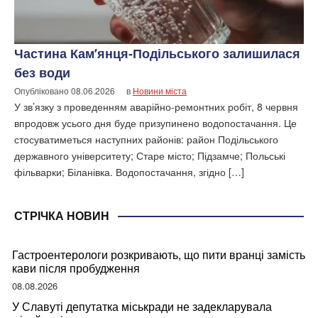
Частина Кам’янця-Подільського залишилася
без води
Опубліковано
08.06.2026
в
Новини міста
У зв’язку з проведенням аварійно-ремонтних робіт, 8 червня
впродовж усього дня буде призупинено водопостачання. Це
стосуватиметься наступних районів: район Подільського
державного університету; Старе місто; Підзамче; Польські
фільварки; Біланівка. Водопостачання, згідно […]
СТРІЧКА НОВИН
Гастроентерологи розкривають, що пити вранці замість
кави після пробудження
08.08.2026
У Славуті депутатка міськради не задекларувала