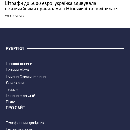
Штрафи до 5000 євро: українка здивувала
незвичайними правилами в Німеччині та поділилася
правдою
29.07.2026
РУБРИКИ
Головні новини
Новини міста
Новини Хмельниччини
Лайфхаки
Туризм
Новини компаній
Різне
ПРО САЙТ
Телефонний довідник
Редакція сайту