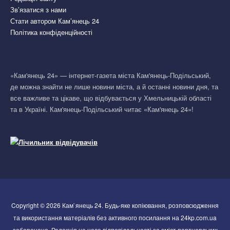
Зв’язатися з нами
Стати автором Кам’янець 24
Політика конфіденційності
«Кам'янець 24» — інтернет-газета міста Кам'янець-Подільський,
де можна знайти не лише новини міста, а й останні новини дня, та
все важливе та цікаве, що відбувається у Хмельницькій області
та в Україні. Кам'янець-Подільський читає «Кам'янець 24»!
Copyright © 2026 Кам`янець 24. Будь-яке копіювання, розповсюдження
та використання матеріалів без активного посилання на 24kp.com.ua
заборонено. Редакція не несе відповідальності за зміст партнерських