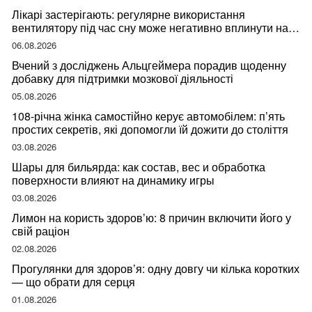
Лікарі застерігають: регулярне використання
вентилятору під час сну може негативно вплинути на
ваше здоров’я
06.08.2026
Вчений з досліджень Альцгеймера порадив щоденну
добавку для підтримки мозкової діяльності
05.08.2026
108-річна жінка самостійно керує автомобілем: п’ять
простих секретів, які допомогли їй дожити до століття
03.08.2026
Шары для бильярда: как состав, вес и обработка
поверхности влияют на динамику игры
03.08.2026
Лимон на користь здоров’ю: 8 причин включити його у
свій раціон
02.08.2026
Прогулянки для здоров’я: одну довгу чи кілька коротких
— що обрати для серця
01.08.2026