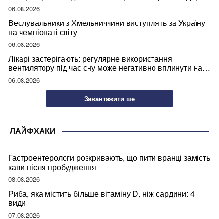
06.08.2026
Веслувальники з Хмельниччини виступлять за Україну
на чемпіонаті світу
06.08.2026
Лікарі застерігають: регулярне використання
вентилятору під час сну може негативно вплинути на
ваше здоров’я
06.08.2026
Завантажити ще
ЛАЙФХАКИ
Гастроентерологи розкривають, що пити вранці замість
кави після пробудження
08.08.2026
Риба, яка містить більше вітаміну D, ніж сардини: 4
види
07.08.2026