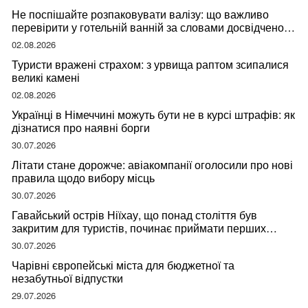
Не поспішайте розпаковувати валізу: що важливо
перевірити у готельній ванній за словами досвідченої
мандрівниці
02.08.2026
Туристи вражені страхом: з урвища раптом зсипалися
великі камені
02.08.2026
Українці в Німеччині можуть бути не в курсі штрафів: як
дізнатися про наявні борги
30.07.2026
Літати стане дорожче: авіакомпанії оголосили про нові
правила щодо вибору місць
30.07.2026
Гавайський острів Ніїхау, що понад століття був
закритим для туристів, починає приймати перших
відвідувачів
30.07.2026
Чарівні європейські міста для бюджетної та
незабутньої відпустки
29.07.2026