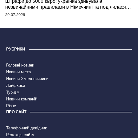
Штрафи до 5000 євро: українка здивувала
незвичайними правилами в Німеччині та поділилася
правдою
29.07.2026
РУБРИКИ
Головні новини
Новини міста
Новини Хмельниччини
Лайфхаки
Туризм
Новини компаній
Різне
ПРО САЙТ
Телефонний довідник
Редакція сайту