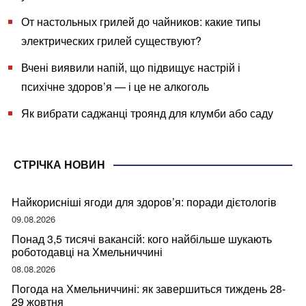
От настольных грилей до чайников: какие типы
электрических грилей существуют?
Вчені виявили напій, що підвищує настрій і
психічне здоров’я — і це не алкоголь
Як вибрати саджанці троянд для клумби або саду
СТРІЧКА НОВИН
Найкорисніші ягоди для здоров’я: поради дієтологів
09.08.2026
Понад 3,5 тисячі вакансій: кого найбільше шукають
роботодавці на Хмельниччині
08.08.2026
Погода на Хмельниччині: як завершиться тиждень 28-
29 жовтня