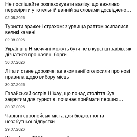
Не поспішайте розпаковувати валізу: що важливо
перевірити у готельній ванній за словами досвідченої
мандрівниці
02.08.2026
Туристи вражені страхом: з урвища раптом зсипалися
великі камені
02.08.2026
Українці в Німеччині можуть бути не в курсі штрафів: як
дізнатися про наявні борги
30.07.2026
Літати стане дорожче: авіакомпанії оголосили про нові
правила щодо вибору місць
30.07.2026
Гавайський острів Ніїхау, що понад століття був
закритим для туристів, починає приймати перших
відвідувачів
30.07.2026
Чарівні європейські міста для бюджетної та
незабутньої відпустки
29.07.2026