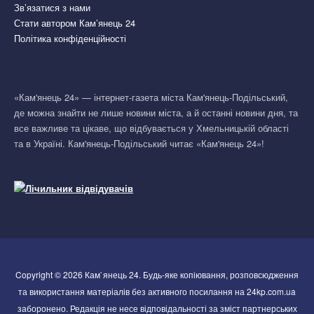
Зв’язатися з нами
Стати автором Кам’янець 24
Політика конфіденційності
«Кам'янець 24» — інтернет-газета міста Кам'янець-Подільський,
де можна знайти не лише новини міста, а й останні новини дня, та
все важливе та цікаве, що відбувається у Хмельницькій області
та в Україні. Кам'янець-Подільський читає «Кам'янець 24»!
Copyright © 2026 Кам`янець 24. Будь-яке копіювання, розповсюдження
та використання матеріалів без активного посилання на 24kp.com.ua
заборонено. Редакція не несе відповідальності за зміст партнерських