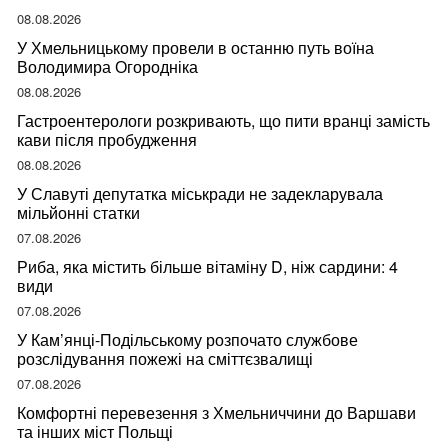
08.08.2026
У Хмельницькому провели в останню путь воїна
Володимира Огородніка
08.08.2026
Гастроентерологи розкривають, що пити вранці замість
кави після пробудження
08.08.2026
У Славуті депутатка міськради не задекларувала
мільйонні статки
07.08.2026
Риба, яка містить більше вітаміну D, ніж сардини: 4
види
07.08.2026
У Кам’янці-Подільському розпочато службове
розслідування пожежі на сміттєзвалищі
07.08.2026
Комфортні перевезення з Хмельниччини до Варшави
та інших міст Польщі