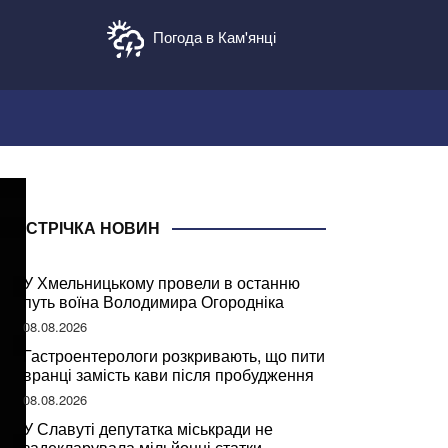
Погода в Кам'янці
СТРІЧКА НОВИН
У Хмельницькому провели в останню
путь воїна Володимира Огородніка
08.08.2026
Гастроентерологи розкривають, що пити
вранці замість кави після пробудження
08.08.2026
У Славуті депутатка міськради не
задекларувала мільйонні статки