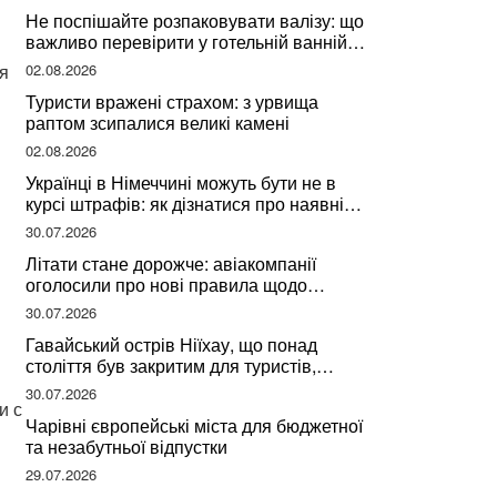
Не поспішайте розпаковувати валізу: що
важливо перевірити у готельній ванній
за словами досвідченої мандрівниці
02.08.2026
яя
Туристи вражені страхом: з урвища
раптом зсипалися великі камені
02.08.2026
Українці в Німеччині можуть бути не в
курсі штрафів: як дізнатися про наявні
борги
30.07.2026
Літати стане дорожче: авіакомпанії
оголосили про нові правила щодо
вибору місць
30.07.2026
Гавайський острів Ніїхау, що понад
століття був закритим для туристів,
починає приймати перших відвідувачів
30.07.2026
и с
Чарівні європейські міста для бюджетної
та незабутньої відпустки
29.07.2026