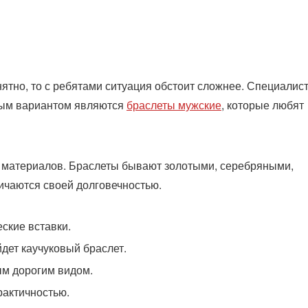
ятно, то с ребятами ситуация обстоит сложнее. Специалис
ным вариантом являются
браслеты мужские
, которые любят
ы материалов. Браслеты бывают золотыми, серебряными,
ичаются своей долговечностью.
ские вставки.
дет каучуковый браслет.
ым дорогим видом.
рактичностью.