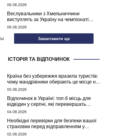
підписання контрактів на ремонт доріг
06.08.2026
Веслувальники з Хмельниччини
виступлять за Україну на чемпіонаті
світу
06.08.2026
ты
Завантажити ще
ІСТОРІЯ ТА ВІДПОЧИНОК
Країна без узбережжя вразила туристів:
чому мандрівники обирають це місце на
відпочинок
05.08.2026
Відпочинок в Україні: топ-5 місць для
відвідин у серпні, які перевершать
закордонні враження
04.08.2026
Необхідні перевірки для безпеки вашої
страховки перед відправленням у
подорож
02.08.2026