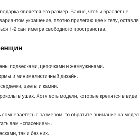
подарка является его размер. Важно, чтобы браслет не
м вариантом украшение, плотно прилегающее к телу, оставл
ться 1-2 сантиметра свободного пространства.
женщин
лены подвесками, цепочками и жемчужинами.
рмы и минималистичный дизайн.
ердечки, цветы и камни.
проколы в ушах. Хотя есть модели, которые крепятся в виде
ь сомневаетесь с размером, то обратите внимание на модел
тать вам «спасением».
сками, так и без них.