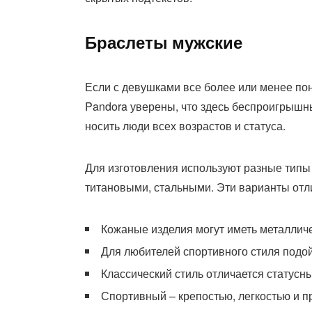
Браслеты мужские
Если с девушками все более или менее пон
Pandora уверены, что здесь беспроигрыш
носить люди всех возрастов и статуса.
Для изготовления используют разные тип
титановыми, стальными. Эти варианты отл
Кожаные изделия могут иметь металличе
Для любителей спортивного стиля подой
Классический стиль отличается статусн
Спортивный – крепостью, легкостью и п