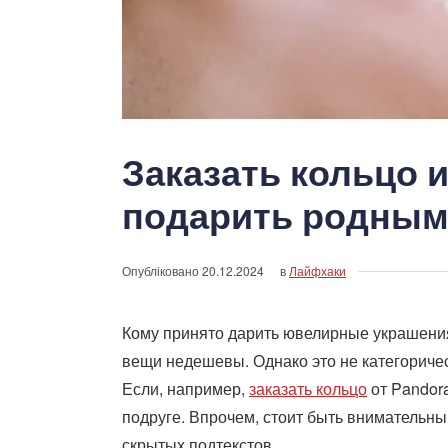
Заказать кольцо и
подарить родным
Опубліковано
20.12.2024
в
Лайфхаки
Кому принято дарить ювелирные украшения?
вещи недешевы. Однако это не категориче
Если, например,
заказать кольцо
от Pandora
подруге. Впрочем, стоит быть внимательн
скрытых подтекстов.