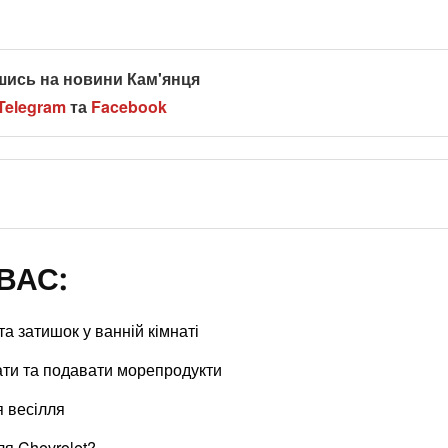
шись на новини Кам'янця
Telegram
та
Facebook
ВАС:
 затишок у ванній кімнаті
рати та подавати морепродукти
я весілля
я Chevrolet?