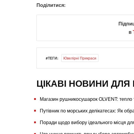
Поділитися:
Підпи
в
#ТЕГИ:
Ювелірні Прикраси
ЦІКАВІ НОВИНИ ДЛЯ 
Магазин рушникосушарок OLVENT: тепло та
Путівник по морських делікатесах: Як об
Поради щодо вибору ідеального місця дл
Что нужно помнить при выборе автомобил