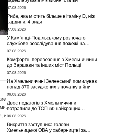
07.08.2026
Риба, яка містить більше вітаміну D, ніж
сардини: 4 види
07.08.2026
У Кам’янці-Подільському розпочато
службове розслідування пожежі на
сміттєзвалищі
07.08.2026
Комфортні перевезення з Хмельниччини
до Варшави та інших міст Польщі
07.08.2026
На Хмельниччині Зеленський помилував
понад 370 засуджених з початку війни
06.08.2026
кие
Двоє педагогів з Хмельниччини
ми.
потрапили до ТОП-50 найкращих
учителів України
, и
06.08.2026
Викриття заступника голови
Хмельницької ОВА у хабарництві за