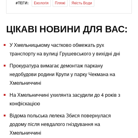
#ТЕГИ:
Екологія
Пляжі
Якість Води
ЦІКАВІ НОВИНИ ДЛЯ ВАС:
У Хмельницькому частково обмежать рух
транспорту на вулиці Грушевського у вихідні дні
Прокуратура вимагає демонтаж паркану
недобудови родини Крупи у парку Чекмана на
Хмельниччині
На Хмельниччині ухилянта засудили до 4 років з
конфіскацією
Відома польська лелека Збися повернулася
додому після невдалого гніздування на
Хмельниччині