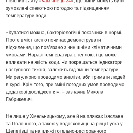
пояснив сайту «
Кам’янець 24
», що зміни можуть бути
зумовлені спекотною погодою та підвищенням
температури води.
«Купатися можна, бактеріологічні показники в нормі.
Проте вміст кисню починає демонструвати
відхилення, що пов’язано з нинішніми кліматичними
умовами. Наразі температура є теплою, і це може
впливати на якість води. Чи покращаться індикатори
наступного тижня, залежить від зміни температури.
Ми регулярно проводимо аналізи, аби тримати людей
в курсі. Крім того, при зміні погодних умов проводимо
додаткові дослідження», – зазначив Микола
Габрикевич.
Не лише у Хмельницькому, але й на пляжах Ізяслава
та Полонного, а також у водосховищі на річці Гуска у
Шепетівці та на пляжі готельно-ресторанного