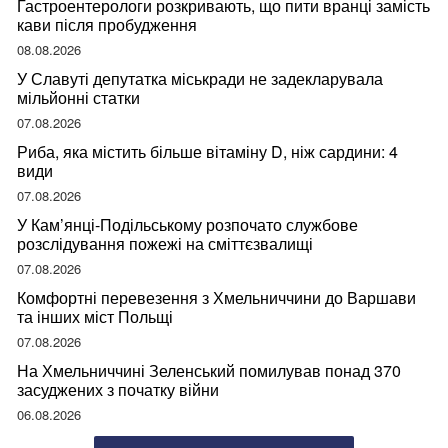
Гастроентерологи розкривають, що пити вранці замість
кави після пробудження
08.08.2026
У Славуті депутатка міськради не задекларувала
мільйонні статки
07.08.2026
Риба, яка містить більше вітаміну D, ніж сардини: 4
види
07.08.2026
У Кам’янці-Подільському розпочато службове
розслідування пожежі на сміттєзвалищі
07.08.2026
Комфортні перевезення з Хмельниччини до Варшави
та інших міст Польщі
07.08.2026
На Хмельниччині Зеленський помилував понад 370
засуджених з початку війни
06.08.2026