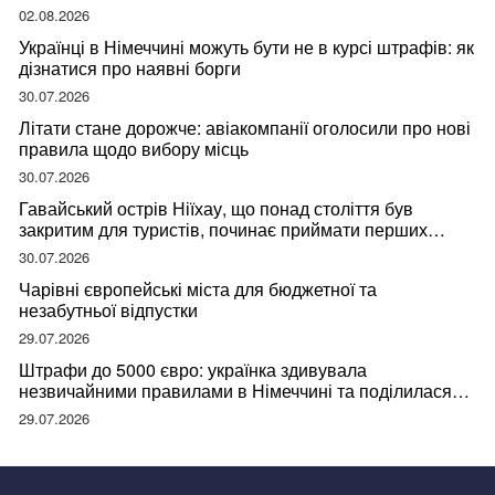
02.08.2026
Українці в Німеччині можуть бути не в курсі штрафів: як
дізнатися про наявні борги
30.07.2026
Літати стане дорожче: авіакомпанії оголосили про нові
правила щодо вибору місць
30.07.2026
Гавайський острів Ніїхау, що понад століття був
закритим для туристів, починає приймати перших
відвідувачів
30.07.2026
Чарівні європейські міста для бюджетної та
незабутньої відпустки
29.07.2026
Штрафи до 5000 євро: українка здивувала
незвичайними правилами в Німеччині та поділилася
правдою
29.07.2026