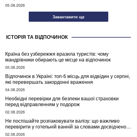
05.08.2026
Завантажити ще
ІСТОРІЯ ТА ВІДПОЧИНОК
Країна без узбережжя вразила туристів: чому
мандрівники обирають це місце на відпочинок
05.08.2026
Відпочинок в Україні: топ-5 місць для відвідин у серпні,
які перевершать закордонні враження
04.08.2026
Необхідні перевірки для безпеки вашої страховки
перед відправленням у подорож
02.08.2026
Не поспішайте розпаковувати валізу: що важливо
перевірити у готельній ванній за словами досвідченої
мандрівниці
02.08.2026