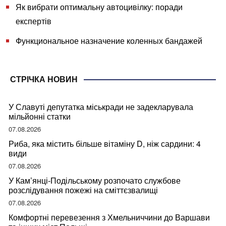
Як вибрати оптимальну автоцивілку: поради
експертів
Функциональное назначение коленных бандажей
СТРІЧКА НОВИН
У Славуті депутатка міськради не задекларувала
мільйонні статки
07.08.2026
Риба, яка містить більше вітаміну D, ніж сардини: 4
види
07.08.2026
У Кам’янці-Подільському розпочато службове
розслідування пожежі на сміттєзвалищі
07.08.2026
Комфортні перевезення з Хмельниччини до Варшави