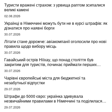
Туристи вражені страхом: з урвища раптом зсипалися
великі камені
02.08.2026
Українці в Німеччині можуть бути не в курсі штрафів: як
дізнатися про наявні борги
30.07.2026
Літати стане дорожче: авіакомпанії оголосили про нові
правила щодо вибору місць
30.07.2026
Гавайський острів Ніїхау, що понад століття був
закритим для туристів, починає приймати перших
відвідувачів
30.07.2026
Чарівні європейські міста для бюджетної та
незабутньої відпустки
29.07.2026
Штрафи до 5000 євро: українка здивувала
незвичайними правилами в Німеччині та поділилася
правдою
29.07.2026