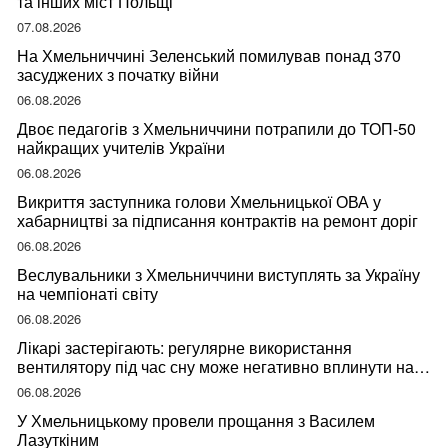
та інших міст Польщі
07.08.2026
На Хмельниччині Зеленський помилував понад 370
засуджених з початку війни
06.08.2026
Двоє педагогів з Хмельниччини потрапили до ТОП-50
найкращих учителів України
06.08.2026
Викриття заступника голови Хмельницької ОВА у
хабарництві за підписання контрактів на ремонт доріг
06.08.2026
Веслувальники з Хмельниччини виступлять за Україну
на чемпіонаті світу
06.08.2026
Лікарі застерігають: регулярне використання
вентилятору під час сну може негативно вплинути на
ваше здоров’я
06.08.2026
У Хмельницькому провели прощання з Василем
Лазуткіним