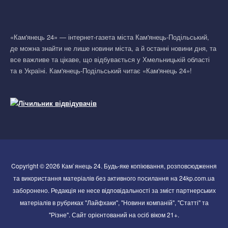
«Кам'янець 24» — інтернет-газета міста Кам'янець-Подільський,
де можна знайти не лише новини міста, а й останні новини дня, та
все важливе та цікаве, що відбувається у Хмельницькій області
та в Україні. Кам'янець-Подільський читає «Кам'янець 24»!
Copyright © 2026 Кам`янець 24. Будь-яке копіювання, розповсюдження
та використання матеріалів без активного посилання на 24kp.com.ua
заборонено. Редакція не несе відповідальності за зміст партнерських
матеріалів в рубриках "Лайфхаки", "Новини компаній", "Статті" та
"Різне". Сайт орієнтований на осіб віком 21+.