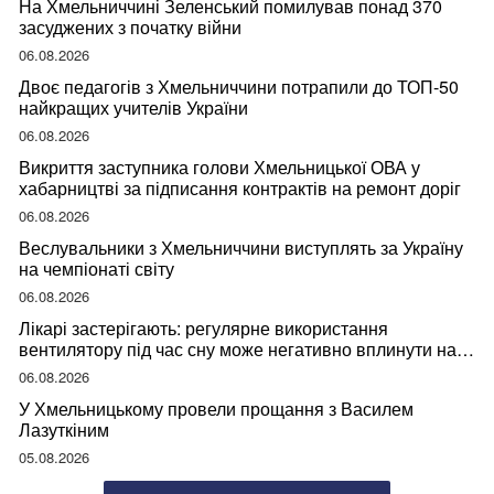
На Хмельниччині Зеленський помилував понад 370
засуджених з початку війни
06.08.2026
Двоє педагогів з Хмельниччини потрапили до ТОП-50
найкращих учителів України
06.08.2026
Викриття заступника голови Хмельницької ОВА у
хабарництві за підписання контрактів на ремонт доріг
06.08.2026
Веслувальники з Хмельниччини виступлять за Україну
на чемпіонаті світу
06.08.2026
Лікарі застерігають: регулярне використання
вентилятору під час сну може негативно вплинути на
ваше здоров’я
06.08.2026
У Хмельницькому провели прощання з Василем
Лазуткіним
05.08.2026