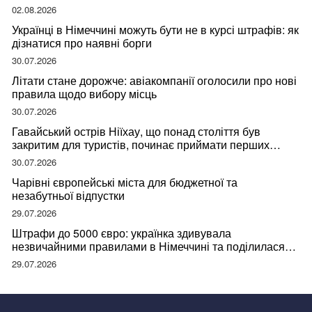
02.08.2026
Українці в Німеччині можуть бути не в курсі штрафів: як
дізнатися про наявні борги
30.07.2026
Літати стане дорожче: авіакомпанії оголосили про нові
правила щодо вибору місць
30.07.2026
Гавайський острів Ніїхау, що понад століття був
закритим для туристів, починає приймати перших
відвідувачів
30.07.2026
Чарівні європейські міста для бюджетної та
незабутньої відпустки
29.07.2026
Штрафи до 5000 євро: українка здивувала
незвичайними правилами в Німеччині та поділилася
правдою
29.07.2026