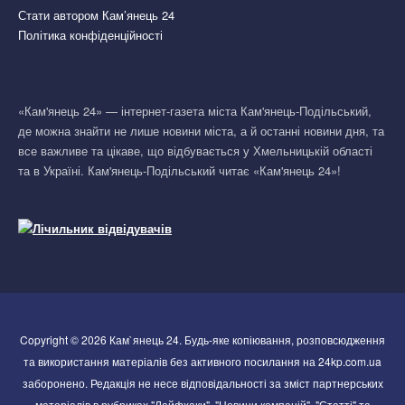
Стати автором Кам’янець 24
Політика конфіденційності
«Кам'янець 24» — інтернет-газета міста Кам'янець-Подільський,
де можна знайти не лише новини міста, а й останні новини дня, та
все важливе та цікаве, що відбувається у Хмельницькій області
та в Україні. Кам'янець-Подільський читає «Кам'янець 24»!
Copyright © 2026 Кам`янець 24. Будь-яке копіювання, розповсюдження
та використання матеріалів без активного посилання на 24kp.com.ua
заборонено. Редакція не несе відповідальності за зміст партнерських
матеріалів в рубриках "Лайфхаки", "Новини компаній", "Статті" та