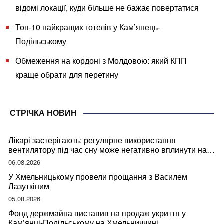
відомі локації, куди більше не бажає повертатися
Топ-10 найкращих готелів у Кам’янець-
Подільському
Обмеження на кордоні з Молдовою: який КПП
краще обрати для перетину
СТРІЧКА НОВИН
Лікарі застерігають: регулярне використання
вентилятору під час сну може негативно вплинути на
ваше здоров’я
06.08.2026
У Хмельницькому провели прощання з Василем
Лазуткіним
05.08.2026
Фонд держмайна виставив на продаж укриття у
Кам’янці-Подільському на Хмельниччині