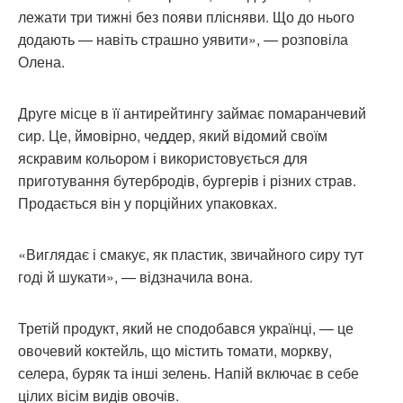
лежати три тижні без появи плісняви. Що до нього
додають — навіть страшно уявити», — розповіла
Олена.
Друге місце в її антирейтингу займає помаранчевий
сир. Це, ймовірно, чеддер, який відомий своїм
яскравим кольором і використовується для
приготування бутербродів, бургерів і різних страв.
Продається він у порційних упаковках.
«Виглядає і смакує, як пластик, звичайного сиру тут
годі й шукати», — відзначила вона.
Третій продукт, який не сподобався українці, — це
овочевий коктейль, що містить томати, моркву,
селера, буряк та інші зелень. Напій включає в себе
цілих вісім видів овочів.