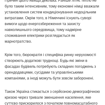
Причин цього явища декілька. Раніше літнє тепло не
було таким інтенсивним, тому економні німці вважали
установлення систем кондиціонування недоцільним
витратами. Окрім того, в Німеччині існують суворі
вимоги щодо енергозбереження та захисту
навколишнього середовища, тому надмірне
споживання електрики розглядається як
марнотратство.
Крім того, бюрократія і специфіка ринку нерухомості
створюють додаткові труднощі. Будь-які зміни в
фасадах будівель потребують складних погоджень з
орендодавцями, сусідами та управлінськими
компаніями, а іноді можуть бути зовсім заборонені.
Також Україна стикається з серйозною демографічною
кризою через тривале зменшення населення, яке
суттєво прискорилося з початком повномасштабного