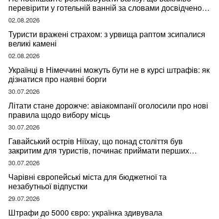
перевірити у готельній ванній за словами досвідченої
мандрівниці
02.08.2026
Туристи вражені страхом: з урвища раптом зсипалися
великі камені
02.08.2026
Українці в Німеччині можуть бути не в курсі штрафів: як
дізнатися про наявні борги
30.07.2026
Літати стане дорожче: авіакомпанії оголосили про нові
правила щодо вибору місць
30.07.2026
Гавайський острів Ніїхау, що понад століття був
закритим для туристів, починає приймати перших
відвідувачів
30.07.2026
Чарівні європейські міста для бюджетної та
незабутньої відпустки
29.07.2026
Штрафи до 5000 євро: українка здивувала