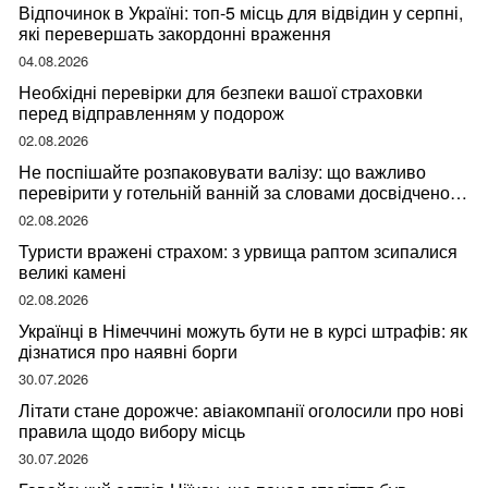
Відпочинок в Україні: топ-5 місць для відвідин у серпні,
які перевершать закордонні враження
04.08.2026
Необхідні перевірки для безпеки вашої страховки
перед відправленням у подорож
02.08.2026
Не поспішайте розпаковувати валізу: що важливо
перевірити у готельній ванній за словами досвідченої
мандрівниці
02.08.2026
Туристи вражені страхом: з урвища раптом зсипалися
великі камені
02.08.2026
Українці в Німеччині можуть бути не в курсі штрафів: як
дізнатися про наявні борги
30.07.2026
Літати стане дорожче: авіакомпанії оголосили про нові
правила щодо вибору місць
30.07.2026