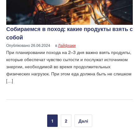
Собираемся в поход: какие продукты взять с
собой
Опубліковано
26.06.2024
в
Лайфхаки
При планировании похода на 2–3 дня важно взять продукты,
которые обеспечат чувство сытости и послужат источником
энергии, необходимой во время продолжительных
физических нагрузок. При этом еда должна быть не слишком
[…]
Пагінація
1
2
Далі
записів