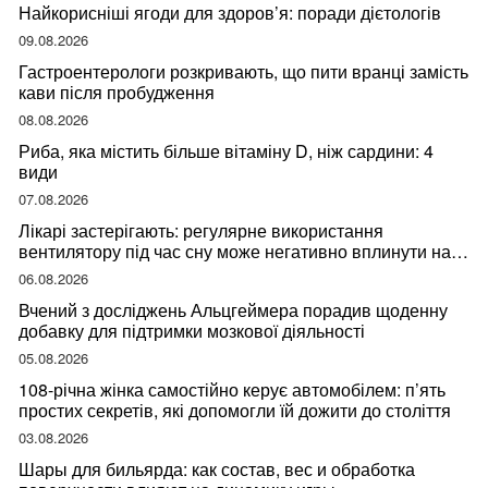
Найкорисніші ягоди для здоров’я: поради дієтологів
09.08.2026
Гастроентерологи розкривають, що пити вранці замість
кави після пробудження
08.08.2026
Риба, яка містить більше вітаміну D, ніж сардини: 4
види
07.08.2026
Лікарі застерігають: регулярне використання
вентилятору під час сну може негативно вплинути на
ваше здоров’я
06.08.2026
Вчений з досліджень Альцгеймера порадив щоденну
добавку для підтримки мозкової діяльності
05.08.2026
108-річна жінка самостійно керує автомобілем: п’ять
простих секретів, які допомогли їй дожити до століття
03.08.2026
Шары для бильярда: как состав, вес и обработка