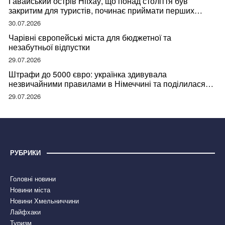
Гавайський острів Ніїхау, що понад століття був
закритим для туристів, починає приймати перших
відвідувачів
30.07.2026
Чарівні європейські міста для бюджетної та
незабутньої відпустки
29.07.2026
Штрафи до 5000 євро: українка здивувала
незвичайними правилами в Німеччині та поділилася
правдою
29.07.2026
РУБРИКИ
Головні новини
Новини міста
Новини Хмельниччини
Лайфхаки
Туризм