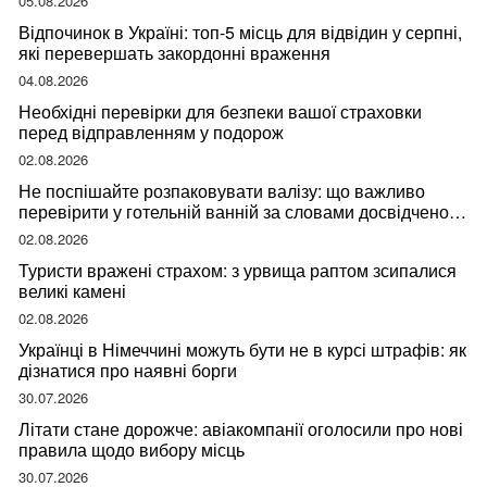
05.08.2026
Відпочинок в Україні: топ-5 місць для відвідин у серпні,
які перевершать закордонні враження
04.08.2026
Необхідні перевірки для безпеки вашої страховки
перед відправленням у подорож
02.08.2026
Не поспішайте розпаковувати валізу: що важливо
перевірити у готельній ванній за словами досвідченої
мандрівниці
02.08.2026
Туристи вражені страхом: з урвища раптом зсипалися
великі камені
02.08.2026
Українці в Німеччині можуть бути не в курсі штрафів: як
дізнатися про наявні борги
30.07.2026
Літати стане дорожче: авіакомпанії оголосили про нові
правила щодо вибору місць
30.07.2026