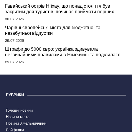
Гавайський острів Ніїхау, що понад століття був
закритим для туристів, починає приймати перших
відвідувачів
30.07.2026
Чарівні європейські міста для бюджетної та
незабутньої відпустки
29.07.2026
Штрафи до 5000 євро: українка здивувала
незвичайними правилами в Німеччині та поділилася
правдою
29.07.2026
РУБРИКИ
Головні новини
Новини міста
Новини Хмельниччини
Лайфхаки