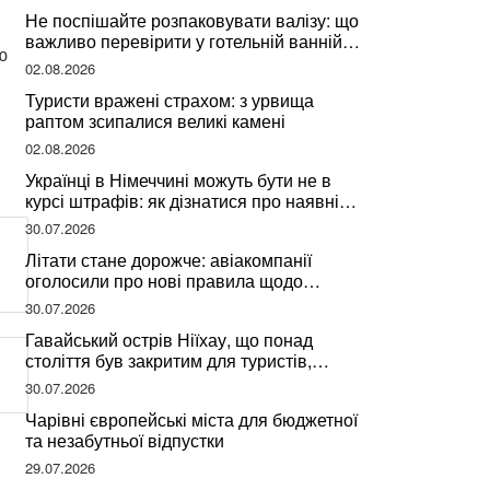
Не поспішайте розпаковувати валізу: що
важливо перевірити у готельній ванній
ю
за словами досвідченої мандрівниці
02.08.2026
Туристи вражені страхом: з урвища
раптом зсипалися великі камені
02.08.2026
Українці в Німеччині можуть бути не в
курсі штрафів: як дізнатися про наявні
борги
30.07.2026
Літати стане дорожче: авіакомпанії
оголосили про нові правила щодо
вибору місць
30.07.2026
Гавайський острів Ніїхау, що понад
століття був закритим для туристів,
починає приймати перших відвідувачів
30.07.2026
Чарівні європейські міста для бюджетної
та незабутньої відпустки
29.07.2026