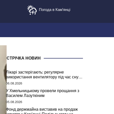
Погода в Кам'янці
СТРІЧКА НОВИН
Лікарі застерігають: регулярне
використання вентилятору під час сну
може негативно вплинути на ваше
06.08.2026
здоров’я
У Хмельницькому провели прощання з
Василем Лазуткіним
05.08.2026
Фонд держмайна виставив на продаж
укриття у Кам’янці-Подільському на