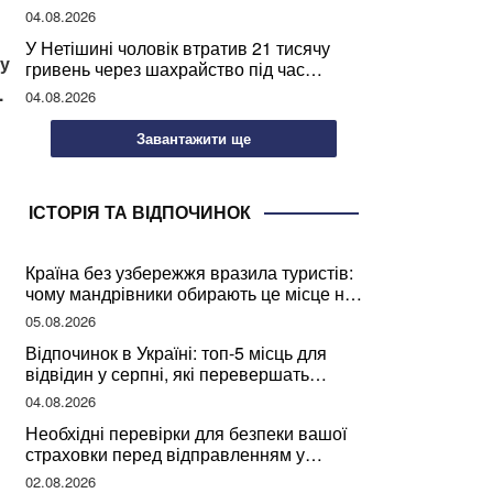
04.08.2026
У Нетішині чоловік втратив 21 тисячу
ту
гривень через шахрайство під час
покупки дров
.
04.08.2026
Завантажити ще
ІСТОРІЯ ТА ВІДПОЧИНОК
Країна без узбережжя вразила туристів:
чому мандрівники обирають це місце на
відпочинок
05.08.2026
Відпочинок в Україні: топ-5 місць для
відвідин у серпні, які перевершать
закордонні враження
04.08.2026
Необхідні перевірки для безпеки вашої
страховки перед відправленням у
подорож
02.08.2026