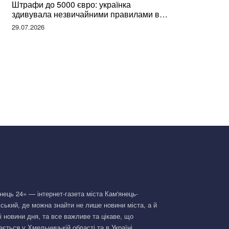
Штрафи до 5000 євро: українка
здивувала незвичайними правилами в
Німеччині та поділилася правдою
29.07.2026
нець 24» — інтернет-газета міста Кам'янець-
ський, де можна знайти не лише новини міста, а й
і новини дня, та все важливе та цікаве, що
ається у Хмельницькій області та в Україні.