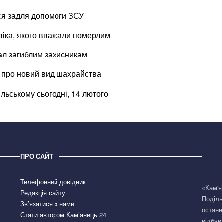
ся задля допомоги ЗСУ
віка, якого вважали померлим
ал загиблим захисникам
 про новий вид шахрайства
ільському сьогодні, 14 лютого
ПРО САЙТ
Телефонний довідник
«Кам'я
Редакція сайту
Поділь
Зв’язатися з нами
останн
Стати автором Кам’янець 24
відбув