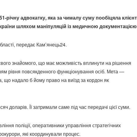
-річну адвокатку, яка за чималу суму пообіцяла клієн
 країни шляхом маніпуляцій із медичною документацією
області, передає Кам’янець24.
 свого знайомого, що має можливість вплинути на рішення
нням рівня повсякденного функціонування осіб. Мета —
, що надало б йому право на виїзд за кордон як
яч доларів. Її затримали саме під час передачі цієї суми.
ління поліції, оперативники управління стратегічних
рокурори, які координували процес.