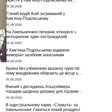
Хмельниччині
05.08.2026
П’яний водій Audi затриманий у
Кам’янці-Подільському
05.08.2026
На Хмельниччині легковик зіткнувся з
мотоциклом: один постраждалий
05.08.2026
У Кам’янці-Подільському відкрили
меморіал загиблим захисникам
05.08.2026
Країна без узбережжя вразила туристів:
чому мандрівники обирають це місце на
відпочинок
05.08.2026
Вчений з досліджень Альцгеймера
порадив щоденну добавку для підтримки
мозкової діяльності
05.08.2026
В індустріальному парку «Славута» на
Хмельниччині з’явиться новий резидент