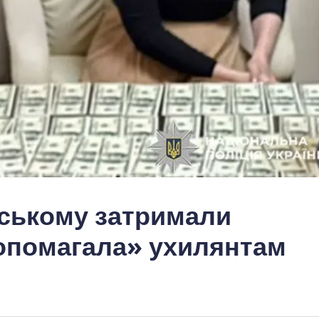
ьському затримали
допомагала» ухилянтам