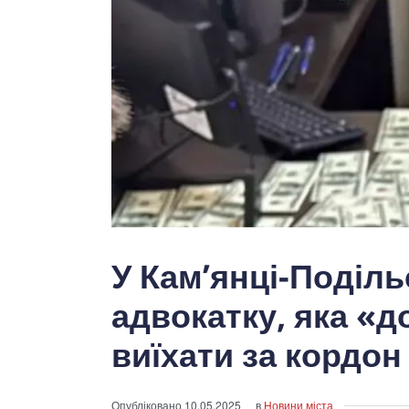
У Кам’янці-Поділ
адвокатку, яка «
виїхати за кордон
Опубліковано
10.05.2025
в
Новини міста