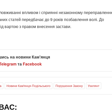
 зловживанні впливом і сприянні незаконному переправленн
аних статей передбачає до 9 років позбавлення волі. До
ід вартою з правом внесення застави.
шись на новини Кам'янця
Telegram
та
Facebook
а
Новини Кам'янця-Подільського
Порушення Закону
Ухилянт
ВАС: