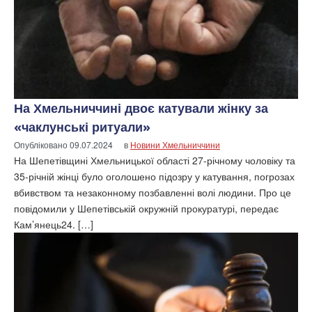
На Хмельниччині двоє катували жінку за
«чаклунські ритуали»
Опубліковано
09.07.2024
в
Новини Хмельниччини
На Шепетівщині Хмельницької області 27-річному чоловіку та
35-річній жінці було оголошено підозру у катування, погрозах
вбивством та незаконному позбавленні волі людини. Про це
повідомили у Шепетівській окружній прокуратурі, передає
Кам’янець24. […]