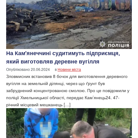
На Кам’янеччині судитимуть підприємця,
який виготовляв деревне вугілля
Опубліковано
20.06.2024
в
Новини міста
Зловмисник встановив 8 бочок для виготовлення деревного
вугілля на земельній ділянці, через що ґрунт був
забруднений концентрованою смолою. Про це повідомили у
поліції Хмельницької області, передає Кам’янець24. 47-
річний місцевий мешканець […]