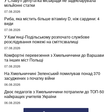
У Славуті депутатка міськради не задекларувала
мільйонні статки
07.08.2026
Риба, яка містить більше вітаміну D, ніж сардини: 4
види
07.08.2026
У Кам’янці-Подільському розпочато службове
розслідування пожежі на сміттєзвалищі
07.08.2026
Комфортні перевезення з Хмельниччини до Варшави
та інших міст Польщі
07.08.2026
На Хмельниччині Зеленський помилував понад 370
засуджених з початку війни
06.08.2026
Двоє педагогів з Хмельниччини потрапили до ТОП-50
найкращих учителів України
06.08.2026