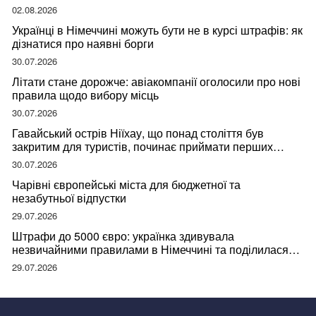
02.08.2026
Українці в Німеччині можуть бути не в курсі штрафів: як
дізнатися про наявні борги
30.07.2026
Літати стане дорожче: авіакомпанії оголосили про нові
правила щодо вибору місць
30.07.2026
Гавайський острів Ніїхау, що понад століття був
закритим для туристів, починає приймати перших
відвідувачів
30.07.2026
Чарівні європейські міста для бюджетної та
незабутньої відпустки
29.07.2026
Штрафи до 5000 євро: українка здивувала
незвичайними правилами в Німеччині та поділилася
правдою
29.07.2026