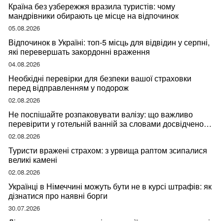
Країна без узбережжя вразила туристів: чому
мандрівники обирають це місце на відпочинок
05.08.2026
Відпочинок в Україні: топ-5 місць для відвідин у серпні,
які перевершать закордонні враження
04.08.2026
Необхідні перевірки для безпеки вашої страховки
перед відправленням у подорож
02.08.2026
Не поспішайте розпаковувати валізу: що важливо
перевірити у готельній ванній за словами досвідченої
мандрівниці
02.08.2026
Туристи вражені страхом: з урвища раптом зсипалися
великі камені
02.08.2026
Українці в Німеччині можуть бути не в курсі штрафів: як
дізнатися про наявні борги
30.07.2026