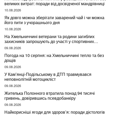
великих витрат: поради від досвідченої мандрівниці
10.08.2026
Як довго можна зберігати заварений чай і чи можна
його пити з учорашнього дня
10.08.2026
На Хмельниччині ветерани та родини загиблих
захисників запрошують до участі у спортивних
змаганнях
09.08.2026
Погода на 10 серпня: на Хмельниччині тепло та без
дощів
09.08.2026
У Кам’янці-Подільському в ДТП травмувався
неповнолітній мотоцикліст
09.08.2026
Жителька Полонного втратила понад 94 тисячі
гривень, довірившись псевдобанкіру
09.08.2026
Найкорисніші ягоди для здоров’я: поради дієтологів