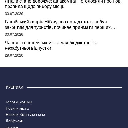
Літати стане дорожче: авіакомпанії оголосили про нові
правила щодо вибору місць
30.07.2026
Гавайський острів Ніїхау, що понад століття був
закритим для туристів, починає приймати перших
відвідувачів
30.07.2026
Чарівні європейські міста для бюджетної та
незабутньої відпустки
29.07.2026
РУБРИКИ
Головні новини
Новини міста
Новини Хмельниччини
Лайфхаки
Туризм