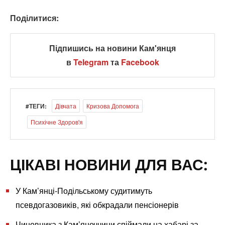
Поділитися:
Підпишись на новини Кам'янця
в
Telegram
та
Facebook
#ТЕГИ:
Дівчата
Кризова Допомога
Психічне Здоров'я
ЦІКАВІ НОВИНИ ДЛЯ ВАС:
У Кам’янці-Подільському судитимуть
псевдогазовиків, які обкрадали пенсіонерів
Чиновника з Кам’янеччини спіймали на хабарі за