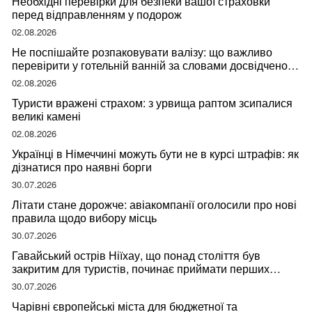
Необхідні перевірки для безпеки вашої страховки
перед відправленням у подорож
02.08.2026
Не поспішайте розпаковувати валізу: що важливо
перевірити у готельній ванній за словами досвідченої
мандрівниці
02.08.2026
Туристи вражені страхом: з урвища раптом зсипалися
великі камені
02.08.2026
Українці в Німеччині можуть бути не в курсі штрафів: як
дізнатися про наявні борги
30.07.2026
Літати стане дорожче: авіакомпанії оголосили про нові
правила щодо вибору місць
30.07.2026
Гавайський острів Ніїхау, що понад століття був
закритим для туристів, починає приймати перших
відвідувачів
30.07.2026
Чарівні європейські міста для бюджетної та