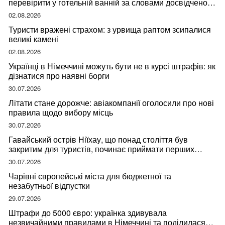
перевірити у готельній ванній за словами досвідченої
мандрівниці
02.08.2026
Туристи вражені страхом: з урвища раптом зсипалися
великі камені
02.08.2026
Українці в Німеччині можуть бути не в курсі штрафів: як
дізнатися про наявні борги
30.07.2026
Літати стане дорожче: авіакомпанії оголосили про нові
правила щодо вибору місць
30.07.2026
Гавайський острів Ніїхау, що понад століття був
закритим для туристів, починає приймати перших
відвідувачів
30.07.2026
Чарівні європейські міста для бюджетної та
незабутньої відпустки
29.07.2026
Штрафи до 5000 євро: українка здивувала
незвичайними правилами в Німеччині та поділилася