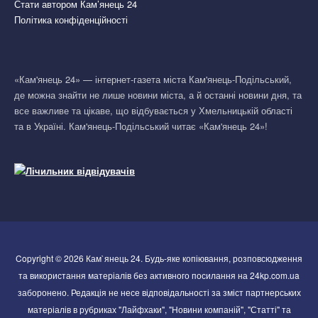
Стати автором Кам’янець 24
Політика конфіденційності
«Кам'янець 24» — інтернет-газета міста Кам'янець-Подільський,
де можна знайти не лише новини міста, а й останні новини дня, та
все важливе та цікаве, що відбувається у Хмельницькій області
та в Україні. Кам'янець-Подільський читає «Кам'янець 24»!
Copyright © 2026 Кам`янець 24. Будь-яке копіювання, розповсюдження
та використання матеріалів без активного посилання на 24kp.com.ua
заборонено. Редакція не несе відповідальності за зміст партнерських
матеріалів в рубриках "Лайфхаки", "Новини компаній", "Статті" та