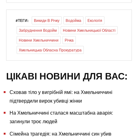
#ТЕГИ:
Викиди В Річку
Водойма
Екологія
Забруднення Водойм
Новини Хмельницької Області
Новини Хмельниччини
Річка
Хмельницька Обласна Прокуратура
ЦІКАВІ НОВИНИ ДЛЯ ВАС:
Сховав тіло у вигрібній ямі: на Хмельниччині
підтвердили вирок убивці жінки
На Хмельниччині сталася масштабна аварія:
загинули троє людей
Сімейна трагедія: на Хмельниччині син убив