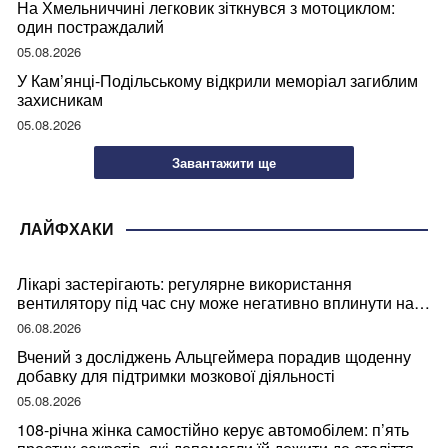
На Хмельниччині легковик зіткнувся з мотоциклом:
один постраждалий
05.08.2026
У Кам’янці-Подільському відкрили меморіал загиблим
захисникам
05.08.2026
Завантажити ще
ЛАЙФХАКИ
Лікарі застерігають: регулярне використання
вентилятору під час сну може негативно вплинути на
ваше здоров’я
06.08.2026
Вчений з досліджень Альцгеймера порадив щоденну
добавку для підтримки мозкової діяльності
05.08.2026
108-річна жінка самостійно керує автомобілем: п’ять