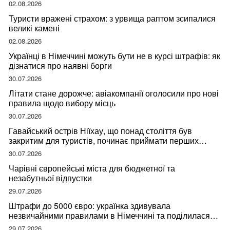
мандрівниці
02.08.2026
Туристи вражені страхом: з урвища раптом зсипалися
великі камені
02.08.2026
Українці в Німеччині можуть бути не в курсі штрафів: як
дізнатися про наявні борги
30.07.2026
Літати стане дорожче: авіакомпанії оголосили про нові
правила щодо вибору місць
30.07.2026
Гавайський острів Ніїхау, що понад століття був
закритим для туристів, починає приймати перших
відвідувачів
30.07.2026
Чарівні європейські міста для бюджетної та
незабутньої відпустки
29.07.2026
Штрафи до 5000 євро: українка здивувала
незвичайними правилами в Німеччині та поділилася
правдою
29.07.2026