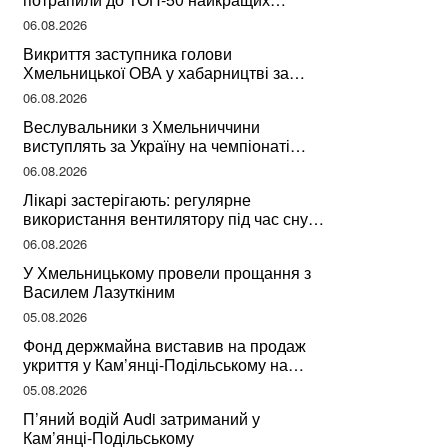
учителів України
06.08.2026
Викриття заступника голови
Хмельницької ОВА у хабарництві за
підписання контрактів на ремонт доріг
06.08.2026
Веслувальники з Хмельниччини
виступлять за Україну на чемпіонаті
світу
06.08.2026
Лікарі застерігають: регулярне
використання вентилятору під час сну
може негативно вплинути на ваше
06.08.2026
здоров’я
У Хмельницькому провели прощання з
Василем Лазуткіним
05.08.2026
Фонд держмайна виставив на продаж
укриття у Кам’янці-Подільському на
Хмельниччині
05.08.2026
П’яний водій Audi затриманий у
Кам’янці-Подільському