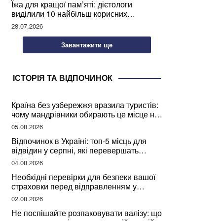
Їжа для кращої пам’яті: дієтологи
виділили 10 найбільш корисних
продуктів
28.07.2026
Завантажити ще
ІСТОРІЯ ТА ВІДПОЧИНОК
Країна без узбережжя вразила туристів:
чому мандрівники обирають це місце на
відпочинок
05.08.2026
Відпочинок в Україні: топ-5 місць для
відвідин у серпні, які перевершать
закордонні враження
04.08.2026
Необхідні перевірки для безпеки вашої
страховки перед відправленням у
подорож
02.08.2026
Не поспішайте розпаковувати валізу: що