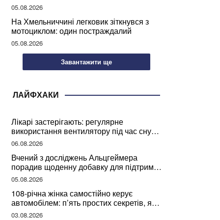
05.08.2026
На Хмельниччині легковик зіткнувся з
мотоциклом: один постраждалий
05.08.2026
Завантажити ще
ЛАЙФХАКИ
Лікарі застерігають: регулярне
використання вентилятору під час сну
може негативно вплинути на ваше
06.08.2026
здоров’я
Вчений з досліджень Альцгеймера
порадив щоденну добавку для підтримки
мозкової діяльності
05.08.2026
108-річна жінка самостійно керує
автомобілем: п’ять простих секретів, які
допомогли їй дожити до століття
03.08.2026