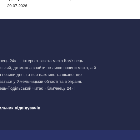
Німеччині та поділилася правдою
29.07.2026
нець 24» — інтернет-газета міста Кам'янець-
ський, де можна знайти не лише новини міста, а й
і новини дня, та все важливе та цікаве, що
ається у Хмельницькій області та в Україні.
ець-Подільський читає «Кам'янець 24»!