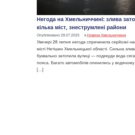
Негода на Хмельниччині: злива зат
кілька міст, знеструмлені райони
Опубліковано
29.07.2025
в
Новини Хмельниччини
Увечері 28 липня негода спричинила серйозні на
місті Нетішин Хмельницької області. Сильна злив
буквально затопила вулиці — подекуди вода сяга
пояса. Багато автомобілів опинились у водяному
[…]