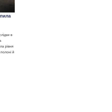
опила
слідки в
а
ла рівня
 полоні й