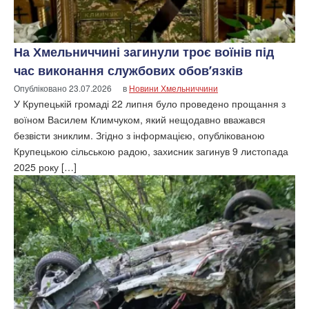
На Хмельниччині загинули троє воїнів під
час виконання службових обов’язків
Опубліковано
23.07.2026
в
Новини Хмельниччини
У Крупецькій громаді 22 липня було проведено прощання з
воїном Василем Климчуком, який нещодавно вважався
безвісти зниклим. Згідно з інформацією, опублікованою
Крупецькою сільською радою, захисник загинув 9 листопада
2025 року […]