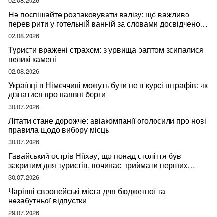
02.08.2026
Не поспішайте розпаковувати валізу: що важливо
перевірити у готельній ванній за словами досвідченої
мандрівниці
02.08.2026
Туристи вражені страхом: з урвища раптом зсипалися
великі камені
02.08.2026
Українці в Німеччині можуть бути не в курсі штрафів: як
дізнатися про наявні борги
30.07.2026
Літати стане дорожче: авіакомпанії оголосили про нові
правила щодо вибору місць
30.07.2026
Гавайський острів Ніїхау, що понад століття був
закритим для туристів, починає приймати перших
відвідувачів
30.07.2026
Чарівні європейські міста для бюджетної та
незабутньої відпустки
29.07.2026