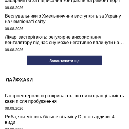
хабарництві за підписання контрактів на ремонт доріг
06.08.2026
Веслувальники з Хмельниччини виступлять за Україну
на чемпіонаті світу
06.08.2026
Лікарі застерігають: регулярне використання
вентилятору під час сну може негативно вплинути на
ваше здоров’я
06.08.2026
Завантажити ще
ЛАЙФХАКИ
Гастроентерологи розкривають, що пити вранці замість
кави після пробудження
08.08.2026
Риба, яка містить більше вітаміну D, ніж сардини: 4
види