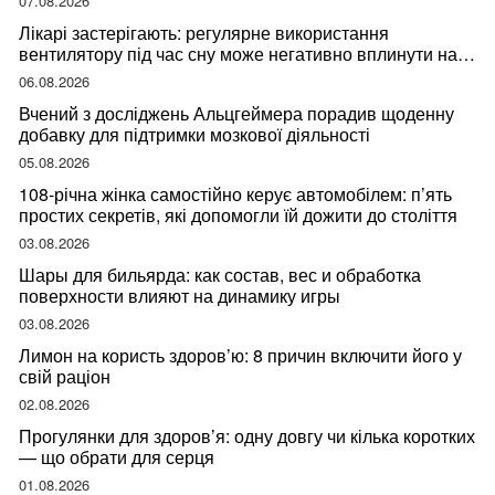
07.08.2026
Лікарі застерігають: регулярне використання
вентилятору під час сну може негативно вплинути на
ваше здоров’я
06.08.2026
Вчений з досліджень Альцгеймера порадив щоденну
добавку для підтримки мозкової діяльності
05.08.2026
108-річна жінка самостійно керує автомобілем: п’ять
простих секретів, які допомогли їй дожити до століття
03.08.2026
Шары для бильярда: как состав, вес и обработка
поверхности влияют на динамику игры
03.08.2026
Лимон на користь здоров’ю: 8 причин включити його у
свій раціон
02.08.2026
Прогулянки для здоров’я: одну довгу чи кілька коротких
— що обрати для серця
01.08.2026