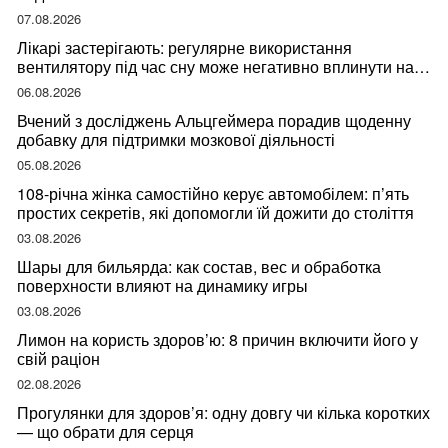
07.08.2026
Лікарі застерігають: регулярне використання
вентилятору під час сну може негативно вплинути на
ваше здоров’я
06.08.2026
Вчений з досліджень Альцгеймера порадив щоденну
добавку для підтримки мозкової діяльності
05.08.2026
108-річна жінка самостійно керує автомобілем: п’ять
простих секретів, які допомогли їй дожити до століття
03.08.2026
Шары для бильярда: как состав, вес и обработка
поверхности влияют на динамику игры
03.08.2026
Лимон на користь здоров’ю: 8 причин включити його у
свій раціон
02.08.2026
Прогулянки для здоров’я: одну довгу чи кілька коротких
— що обрати для серця