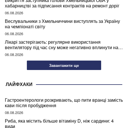
Викриття заступника голови Хмельницької ОВА у
хабарництві за підписання контрактів на ремонт доріг
06.08.2026
Веслувальники з Хмельниччини виступлять за Україну
на чемпіонаті світу
06.08.2026
Лікарі застерігають: регулярне використання
вентилятору під час сну може негативно вплинути на
ваше здоров’я
06.08.2026
Завантажити ще
ЛАЙФХАКИ
Гастроентерологи розкривають, що пити вранці замість
кави після пробудження
08.08.2026
Риба, яка містить більше вітаміну D, ніж сардини: 4
види