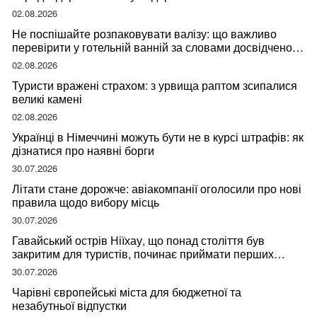
02.08.2026
Не поспішайте розпаковувати валізу: що важливо
перевірити у готельній ванній за словами досвідченої
мандрівниці
02.08.2026
Туристи вражені страхом: з урвища раптом зсипалися
великі камені
02.08.2026
Українці в Німеччині можуть бути не в курсі штрафів: як
дізнатися про наявні борги
30.07.2026
Літати стане дорожче: авіакомпанії оголосили про нові
правила щодо вибору місць
30.07.2026
Гавайський острів Ніїхау, що понад століття був
закритим для туристів, починає приймати перших
відвідувачів
30.07.2026
Чарівні європейські міста для бюджетної та
незабутньої відпустки