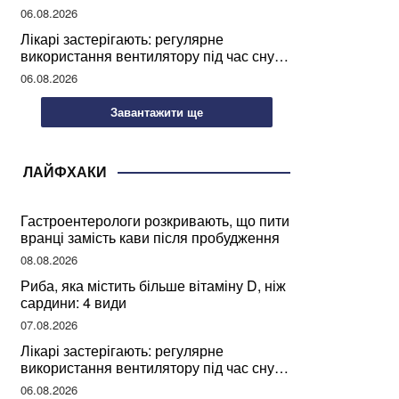
світу
06.08.2026
Лікарі застерігають: регулярне
використання вентилятору під час сну
може негативно вплинути на ваше
06.08.2026
здоров’я
Завантажити ще
ЛАЙФХАКИ
Гастроентерологи розкривають, що пити
вранці замість кави після пробудження
08.08.2026
Риба, яка містить більше вітаміну D, ніж
сардини: 4 види
07.08.2026
Лікарі застерігають: регулярне
використання вентилятору під час сну
може негативно вплинути на ваше
06.08.2026