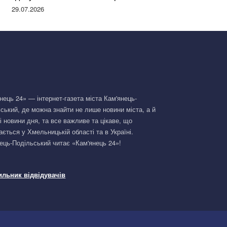
Німеччині та поділилася правдою
29.07.2026
нець 24» — інтернет-газета міста Кам'янець-
ський, де можна знайти не лише новини міста, а й
і новини дня, та все важливе та цікаве, що
ається у Хмельницькій області та в Україні.
ець-Подільський читає «Кам'янець 24»!