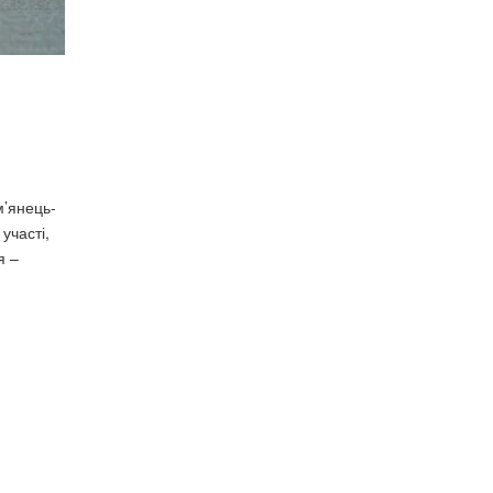
м’янець-
участі,
я –