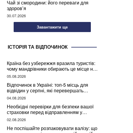
Чай зі смородини: його переваги для
здоров’я
30.07.2026
Завантажити ще
ІСТОРІЯ ТА ВІДПОЧИНОК
Країна без узбережжя вразила туристів:
чому мандрівники обирають це місце на
відпочинок
05.08.2026
Відпочинок в Україні: топ-5 місць для
відвідин у серпні, які перевершать
закордонні враження
04.08.2026
Необхідні перевірки для безпеки вашої
страховки перед відправленням у
подорож
02.08.2026
Не поспішайте розпаковувати валізу: що