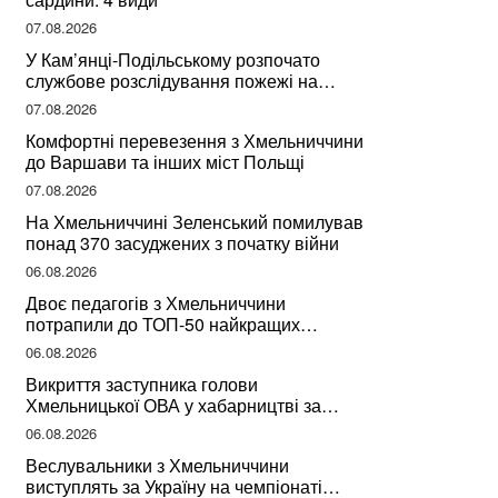
07.08.2026
У Кам’янці-Подільському розпочато
службове розслідування пожежі на
сміттєзвалищі
07.08.2026
Комфортні перевезення з Хмельниччини
до Варшави та інших міст Польщі
07.08.2026
На Хмельниччині Зеленський помилував
понад 370 засуджених з початку війни
06.08.2026
Двоє педагогів з Хмельниччини
потрапили до ТОП-50 найкращих
учителів України
06.08.2026
Викриття заступника голови
Хмельницької ОВА у хабарництві за
підписання контрактів на ремонт доріг
06.08.2026
Веслувальники з Хмельниччини
виступлять за Україну на чемпіонаті