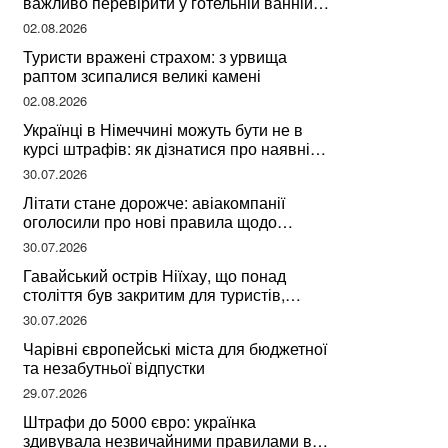
важливо перевірити у готельній ванній
за словами досвідченої мандрівниці
02.08.2026
Туристи вражені страхом: з урвища
раптом зсипалися великі камені
02.08.2026
Українці в Німеччині можуть бути не в
курсі штрафів: як дізнатися про наявні
борги
30.07.2026
Літати стане дорожче: авіакомпанії
оголосили про нові правила щодо
вибору місць
30.07.2026
Гавайський острів Ніїхау, що понад
століття був закритим для туристів,
починає приймати перших відвідувачів
30.07.2026
Чарівні європейські міста для бюджетної
та незабутньої відпустки
29.07.2026
Штрафи до 5000 євро: українка
здивувала незвичайними правилами в