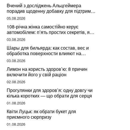
здоров’я
Вчений з досліджень Альцгеймера
порадив щоденну добавку для підтримки
мозкової діяльності
05.08.2026
108-річна жінка самостійно керує
автомобілем: п’ять простих секретів, які
допомогли їй дожити до століття
03.08.2026
Шары для бильярда: как состав, вес и
обработка поверхности влияют на
динамику игры
03.08.2026
Лимон на користь здоров’ю: 8 причин
включити його у свій раціон
02.08.2026
Прогулянки для здоров’я: одну довгу чи
кілька коротких — що обрати для серця
01.08.2026
Квіти Луцьк: як обрати букет для
приємного сюрпризу
01.08.2026