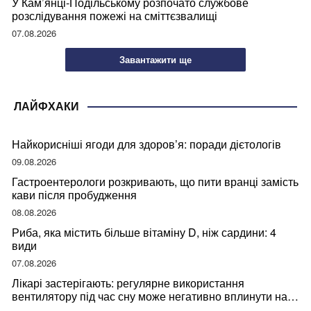
У Кам’янці-Подільському розпочато службове
розслідування пожежі на сміттєзвалищі
07.08.2026
Завантажити ще
ЛАЙФХАКИ
Найкорисніші ягоди для здоров’я: поради дієтологів
09.08.2026
Гастроентерологи розкривають, що пити вранці замість
кави після пробудження
08.08.2026
Риба, яка містить більше вітаміну D, ніж сардини: 4
види
07.08.2026
Лікарі застерігають: регулярне використання
вентилятору під час сну може негативно вплинути на
ваше здоров’я