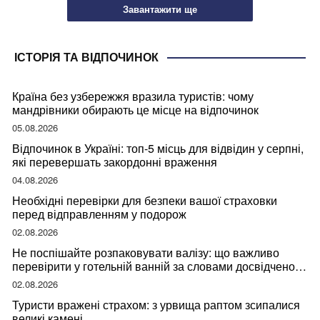
Завантажити ще
ІСТОРІЯ ТА ВІДПОЧИНОК
Країна без узбережжя вразила туристів: чому
мандрівники обирають це місце на відпочинок
05.08.2026
Відпочинок в Україні: топ-5 місць для відвідин у серпні,
які перевершать закордонні враження
04.08.2026
Необхідні перевірки для безпеки вашої страховки
перед відправленням у подорож
02.08.2026
Не поспішайте розпаковувати валізу: що важливо
перевірити у готельній ванній за словами досвідченої
мандрівниці
02.08.2026
Туристи вражені страхом: з урвища раптом зсипалися
великі камені