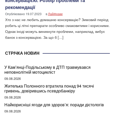
консервацією: Розбір проблеми та
рекомендації
Опубліковано
19.07.2023
в
Лайфхаки
Хто з нас не любить домашню консервацію? Зимовий період
робить ці літні препарати особливо смаковитими і корисними.
Однак іноді можуть виникнути проблеми, наприклад, вибух
банок з консервацією. За що б […]
СТРІЧКА НОВИН
У Кам’янці-Подільському в ДТП травмувався
неповнолітній мотоцикліст
09.08.2026
Жителька Полонного втратила понад 94 тисячі
гривень, довірившись псевдобанкіру
09.08.2026
Найкорисніші ягоди для здоров’я: поради дієтологів
09.08.2026