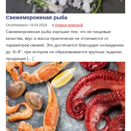
Свежемороженая рыба
Опубліковано
18.04.2024
в
Новини компаній
Свежемороженая рыба хорошая тем, что ее пищевые
качества, вкус и масса практически не отличаются от
параметров свежей. Это достигается благодаря охлаждению
до -6–8°, при котором не образовываются крупные льдинки,
продукция […]