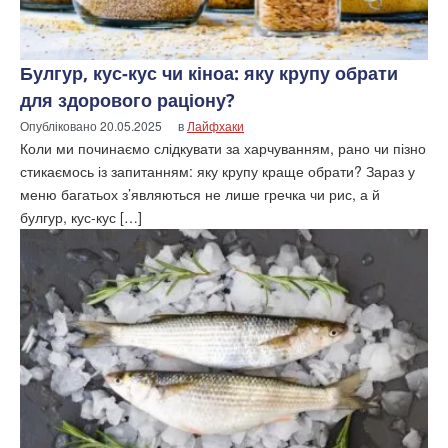
Булгур, кус-кус чи кіноа: яку крупу обрати
для здорового раціону?
Опубліковано
20.05.2025
в
Лайфхаки
Коли ми починаємо слідкувати за харчуванням, рано чи пізно
стикаємось із запитанням: яку крупу краще обрати? Зараз у
меню багатьох з’являються не лише гречка чи рис, а й
булгур, кус-кус […]