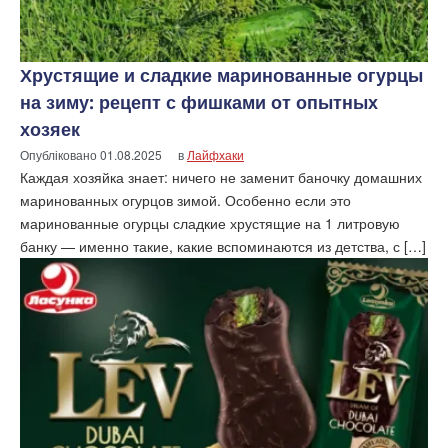
Хрустящие и сладкие маринованные огурцы
на зиму: рецепт с фишками от опытных
хозяек
Опубліковано
01.08.2025
в
Лайфхаки
Каждая хозяйка знает: ничего не заменит баночку домашних
маринованных огурцов зимой. Особенно если это
маринованные огурцы сладкие хрустящие на 1 литровую
банку — именно такие, какие вспоминаются из детства, с […]