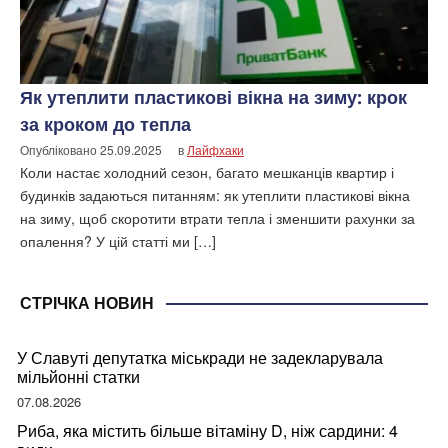
Як утеплити пластикові вікна на зиму: крок
за кроком до тепла
Опубліковано
25.09.2025
в
Лайфхаки
Коли настає холодний сезон, багато мешканців квартир і
будинків задаються питанням: як утеплити пластикові вікна
на зиму, щоб скоротити втрати тепла і зменшити рахунки за
опалення? У цій статті ми […]
СТРІЧКА НОВИН
У Славуті депутатка міськради не задекларувала
мільйонні статки
07.08.2026
Риба, яка містить більше вітаміну D, ніж сардини: 4