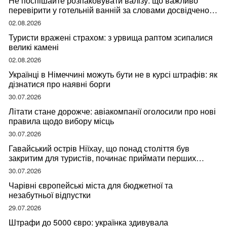
Не поспішайте розпаковувати валізу: що важливо
перевірити у готельній ванній за словами досвідченої
мандрівниці
02.08.2026
Туристи вражені страхом: з урвища раптом зсипалися
великі камені
02.08.2026
Українці в Німеччині можуть бути не в курсі штрафів: як
дізнатися про наявні борги
30.07.2026
Літати стане дорожче: авіакомпанії оголосили про нові
правила щодо вибору місць
30.07.2026
Гавайський острів Ніїхау, що понад століття був
закритим для туристів, починає приймати перших
відвідувачів
30.07.2026
Чарівні європейські міста для бюджетної та
незабутньої відпустки
29.07.2026
Штрафи до 5000 євро: українка здивувала