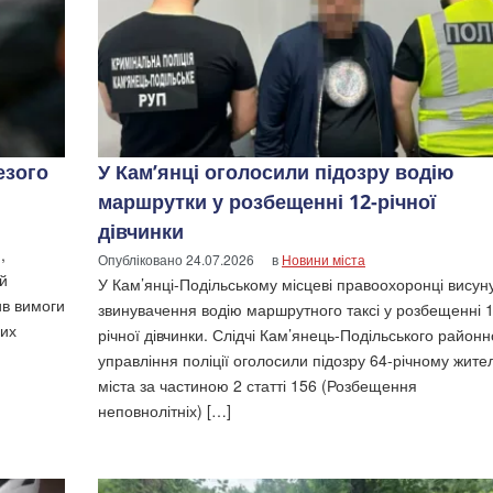
езого
У Кам’янці оголосили підозру водію
маршрутки у розбещенні 12-річної
дівчинки
,
Опубліковано
24.07.2026
в
Новини міста
ий
У Кам’янці-Подільському місцеві правоохоронці висун
ив вимоги
звинувачення водію маршрутного таксі у розбещенні 1
них
річної дівчинки. Слідчі Кам’янець-Подільського районн
управління поліції оголосили підозру 64-річному жит
міста за частиною 2 статті 156 (Розбещення
неповнолітніх) […]