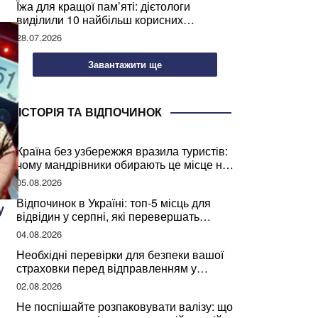
Їжа для кращої пам’яті: дієтологи
виділили 10 найбільш корисних
продуктів
28.07.2026
Завантажити ще
ІСТОРІЯ ТА ВІДПОЧИНОК
Країна без узбережжя вразила туристів:
чому мандрівники обирають це місце на
відпочинок
05.08.2026
Відпочинок в Україні: топ-5 місць для
у
відвідин у серпні, які перевершать
закордонні враження
04.08.2026
Необхідні перевірки для безпеки вашої
страховки перед відправленням у
подорож
02.08.2026
Не поспішайте розпаковувати валізу: що