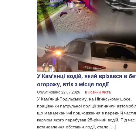
У Кам’янці водій, який врізався в б
огорожу, втік з місця події
Опубліковано
22.07.2026
в
Новини міста
У Кам’янці-Подільському, на Нігинському шосе,
працівники патрульної поліції зупинили автомобі
що мав механічні пошкодження в передній частин
кермом якого перебував 25-річний водій. Під час
встановлення обставин події, стало […]