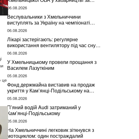
підписання контрактів на ремонт доріг
06.08.2026
Веслувальники з Хмельниччини
виступлять за Україну на чемпіонаті
світу
06.08.2026
Лікарі застерігають: регулярне
використання вентилятору під час сну
може негативно вплинути на ваше
06.08.2026
здоров’я
і
У Хмельницькому провели прощання з
ки
Василем Лазуткіним
05.08.2026
о це
Фонд держмайна виставив на продаж
укриття у Кам’янці-Подільському на
Хмельниччині
05.08.2026
П’яний водій Audi затриманий у
Кам’янці-Подільському
05.08.2026
На Хмельниччині легковик зіткнувся з
мотоциклом: один постраждалий