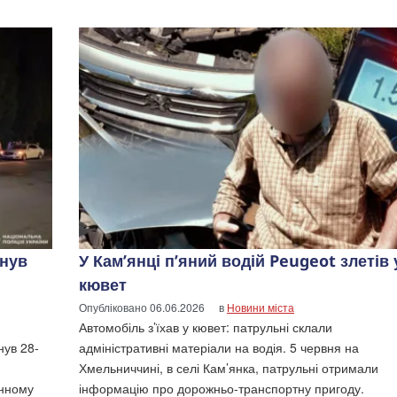
инув
У Кам’янці п’яний водій Peugeot злетів 
кювет
Опубліковано
06.06.2026
в
Новини міста
Автомобіль з’їхав у кювет: патрульні склали
нув 28-
адміністративні матеріали на водія. 5 червня на
Хмельниччині, в селі Кам’янка, патрульні отримали
онному
інформацію про дорожньо-транспортну пригоду.