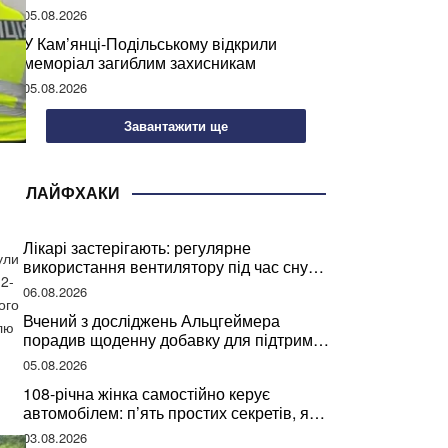
05.08.2026
У Кам’янці-Подільському відкрили
меморіал загиблим захисникам
05.08.2026
Завантажити ще
ЛАЙФХАКИ
Лікарі застерігають: регулярне
ули
використання вентилятору під час сну
2-
може негативно вплинути на ваше
06.08.2026
здоров’я
ого
Вчений з досліджень Альцгеймера
елю
порадив щоденну добавку для підтримки
мозкової діяльності
05.08.2026
108-річна жінка самостійно керує
автомобілем: п’ять простих секретів, які
допомогли їй дожити до століття
03.08.2026