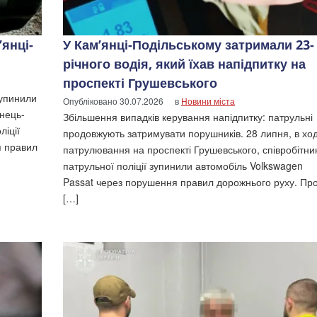
’янці-
У Кам’янці-Подільському затримали 23-
річного водія, який їхав напідпитку на
проспекті Грушевського
зупинили
Опубліковано
30.07.2026
в
Новини міста
янець-
Збільшення випадків керування напідпитку: патрульні
ліції
продовжують затримувати порушників. 28 липня, в ход
я правил
патрулювання на проспекті Грушевського, співробітни
патрульної поліції зупинили автомобіль Volkswagen
Passat через порушення правил дорожнього руху. Пр
[…]