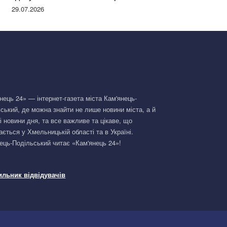
Німеччині та поділилася правдою
29.07.2026
нець 24» — інтернет-газета міста Кам'янець-
ський, де можна знайти не лише новини міста, а й
і новини дня, та все важливе та цікаве, що
ається у Хмельницькій області та в Україні.
ець-Подільський читає «Кам'янець 24»!