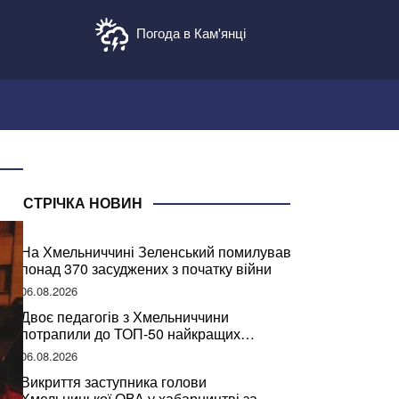
Погода в Кам'янці
СТРІЧКА НОВИН
На Хмельниччині Зеленський помилував
понад 370 засуджених з початку війни
06.08.2026
Двоє педагогів з Хмельниччини
потрапили до ТОП-50 найкращих
учителів України
06.08.2026
Викриття заступника голови
Хмельницької ОВА у хабарництві за