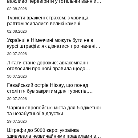
важливо перевірити у готельній ванній
за словами досвідченої мандрівниці
02.08.2026
Туристи вражені страхом: з урвища
раптом зсипалися великі камені
02.08.2026
Українці в Німеччині можуть бути не в
курсі штрафів: як дізнатися про наявні
борги
30.07.2026
Літати стане дорожче: авіакомпанії
оголосили про нові правила щодо
вибору місць
30.07.2026
Гавайський острів Ніїхау, що понад
століття був закритим для туристів,
починає приймати перших відвідувачів
30.07.2026
Чарівні європейські міста для бюджетної
та незабутньої відпустки
29.07.2026
Штрафи до 5000 євро: українка
здивувала незвичайними правилами в