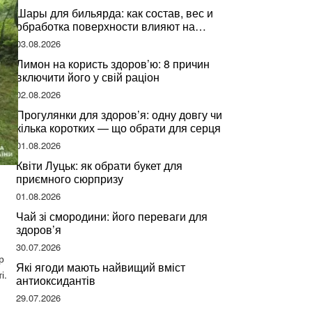
Шары для бильярда: как состав, вес и
обработка поверхности влияют на
динамику игры
03.08.2026
Лимон на користь здоров’ю: 8 причин
включити його у свій раціон
02.08.2026
Прогулянки для здоров’я: одну довгу чи
кілька коротких — що обрати для серця
01.08.2026
Квіти Луцьк: як обрати букет для
й
приємного сюрпризу
01.08.2026
Чай зі смородини: його переваги для
здоров’я
30.07.2026
р
Які ягоди мають найвищий вміст
і.
антиоксидантів
29.07.2026