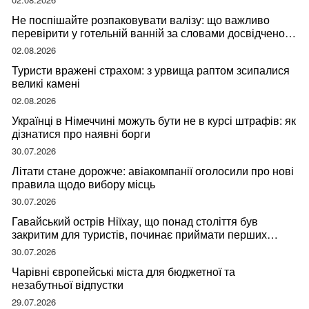
Не поспішайте розпаковувати валізу: що важливо
перевірити у готельній ванній за словами досвідченої
мандрівниці
02.08.2026
Туристи вражені страхом: з урвища раптом зсипалися
великі камені
02.08.2026
Українці в Німеччині можуть бути не в курсі штрафів: як
дізнатися про наявні борги
30.07.2026
Літати стане дорожче: авіакомпанії оголосили про нові
правила щодо вибору місць
30.07.2026
Гавайський острів Ніїхау, що понад століття був
закритим для туристів, починає приймати перших
відвідувачів
30.07.2026
Чарівні європейські міста для бюджетної та
незабутньої відпустки
29.07.2026