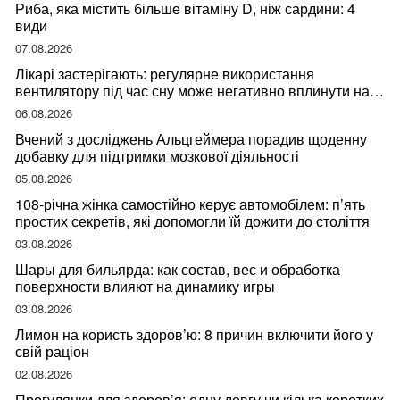
Риба, яка містить більше вітаміну D, ніж сардини: 4
види
07.08.2026
Лікарі застерігають: регулярне використання
вентилятору під час сну може негативно вплинути на
ваше здоров’я
06.08.2026
Вчений з досліджень Альцгеймера порадив щоденну
добавку для підтримки мозкової діяльності
05.08.2026
108-річна жінка самостійно керує автомобілем: п’ять
простих секретів, які допомогли їй дожити до століття
03.08.2026
Шары для бильярда: как состав, вес и обработка
поверхности влияют на динамику игры
03.08.2026
Лимон на користь здоров’ю: 8 причин включити його у
свій раціон
02.08.2026
Прогулянки для здоров’я: одну довгу чи кілька коротких