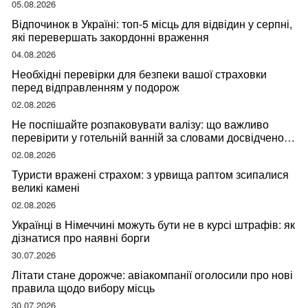
05.08.2026
Відпочинок в Україні: топ-5 місць для відвідин у серпні,
які перевершать закордонні враження
04.08.2026
Необхідні перевірки для безпеки вашої страховки
перед відправленням у подорож
02.08.2026
Не поспішайте розпаковувати валізу: що важливо
перевірити у готельній ванній за словами досвідченої
мандрівниці
02.08.2026
Туристи вражені страхом: з урвища раптом зсипалися
великі камені
02.08.2026
Українці в Німеччині можуть бути не в курсі штрафів: як
дізнатися про наявні борги
30.07.2026
Літати стане дорожче: авіакомпанії оголосили про нові
правила щодо вибору місць
30.07.2026