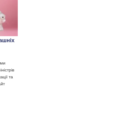
машніх
іми
іністрів
ації та
айт