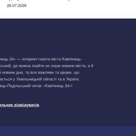
Німеччині та поділилася правдою
29.07.2026
нець 24» — інтернет-газета міста Кам'янець-
ський, де можна знайти не лише новини міста, а й
і новини дня, та все важливе та цікаве, що
ається у Хмельницькій області та в Україні.
ець-Подільський читає «Кам'янець 24»!