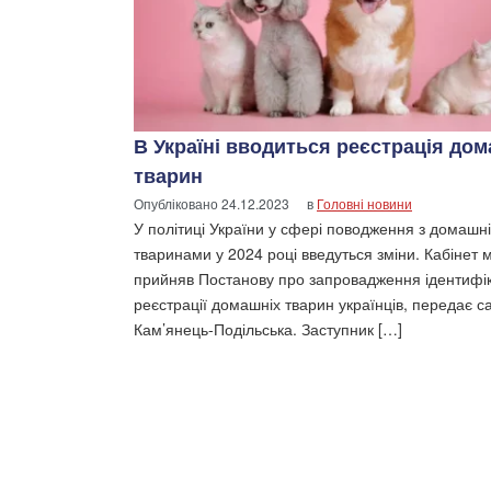
В Україні вводиться реєстрація до
тварин
Опубліковано
24.12.2023
в
Головні новини
У політиці України у сфері поводження з домашн
тваринами у 2024 році введуться зміни. Кабінет м
прийняв Постанову про запровадження ідентифік
реєстрації домашніх тварин українців, передає с
Кам’янець-Подільська. Заступник […]