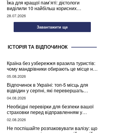
Їжа для кращої пам’яті: дієтологи
виділили 10 найбільш корисних
продуктів
28.07.2026
Завантажити ще
ІСТОРІЯ ТА ВІДПОЧИНОК
Країна без узбережжя вразила туристів:
чому мандрівники обирають це місце на
відпочинок
05.08.2026
Відпочинок в Україні: топ-5 місць для
відвідин у серпні, які перевершать
закордонні враження
04.08.2026
Необхідні перевірки для безпеки вашої
страховки перед відправленням у
подорож
02.08.2026
Не поспішайте розпаковувати валізу: що