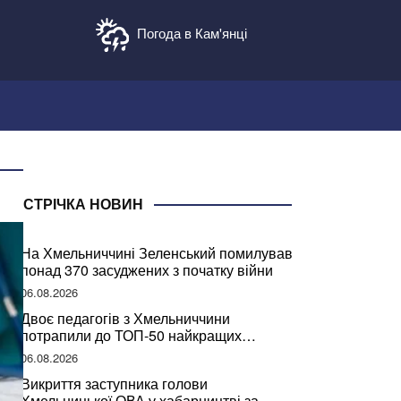
Погода в Кам'янці
СТРІЧКА НОВИН
На Хмельниччині Зеленський помилував
понад 370 засуджених з початку війни
06.08.2026
Двоє педагогів з Хмельниччини
потрапили до ТОП-50 найкращих
учителів України
06.08.2026
Викриття заступника голови
Хмельницької ОВА у хабарництві за