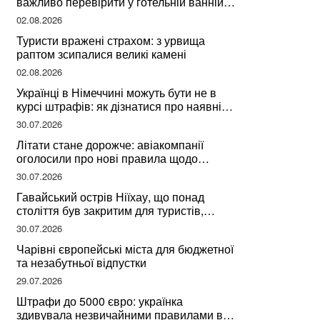
важливо перевірити у готельній ванній
за словами досвідченої мандрівниці
02.08.2026
Туристи вражені страхом: з урвища
раптом зсипалися великі камені
02.08.2026
Українці в Німеччині можуть бути не в
курсі штрафів: як дізнатися про наявні
борги
30.07.2026
Літати стане дорожче: авіакомпанії
оголосили про нові правила щодо
вибору місць
30.07.2026
Гавайський острів Ніїхау, що понад
століття був закритим для туристів,
починає приймати перших відвідувачів
30.07.2026
Чарівні європейські міста для бюджетної
та незабутньої відпустки
29.07.2026
Штрафи до 5000 євро: українка
здивувала незвичайними правилами в