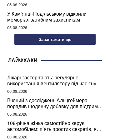
05.08.2026
У Кам’янці-Подільському відкрили
меморіал загиблим захисникам
05.08.2026
Завантажити ще
ЛАЙФХАКИ
Лікарі застерігають: регулярне
використання вентилятору під час сну
може негативно вплинути на ваше
06.08.2026
здоров’я
Вчений з досліджень Альцгеймера
порадив щоденну добавку для підтримки
мозкової діяльності
05.08.2026
108-річна жінка самостійно керує
автомобілем: п’ять простих секретів, які
допомогли їй дожити до століття
03.08.2026