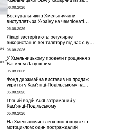
підписання контрактів на ремонт доріг
06.08.2026
Веслувальники з Хмельниччини
виступлять за Україну на чемпіонаті
світу
06.08.2026
Лікарі застерігають: регулярне
використання вентилятору під час сну
може негативно вплинути на ваше
кає
06.08.2026
здоров’я
У Хмельницькому провели прощання з
ової
Василем Лазуткіним
05.08.2026
Фонд держмайна виставив на продаж
укриття у Кам’янці-Подільському на
Хмельниччині
05.08.2026
П’яний водій Audi затриманий у
Кам’янці-Подільському
05.08.2026
На Хмельниччині легковик зіткнувся з
мотоциклом: один постраждалий