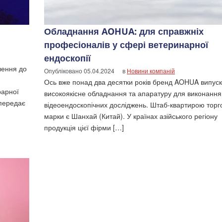
Обладнання AOHUA: для справжніх
професіоналів у сфері ветеринарної
ендоскопії
лення до
Опубліковано
05.04.2024
в
Новини компаній
Ось вже понад два десятки років бренд AOHUA випус
рарної
високоякісне обладнання та апаратуру для виконання
 передає
відеоендоскопічних досліджень. Штаб-квартирою торг
марки є Шанхай (Китай). У країнах азійського регіону
продукція цієї фірми […]