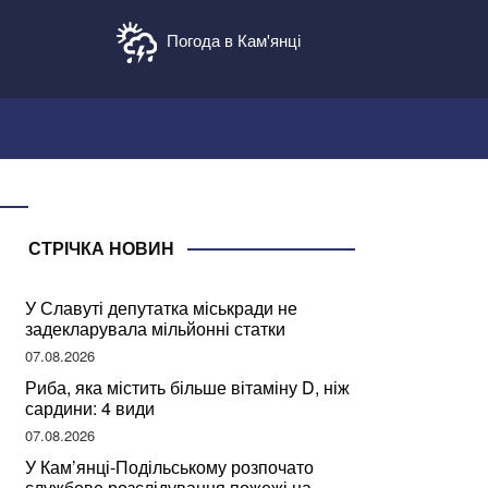
Погода в Кам'янці
СТРІЧКА НОВИН
У Славуті депутатка міськради не
задекларувала мільйонні статки
07.08.2026
Риба, яка містить більше вітаміну D, ніж
сардини: 4 види
07.08.2026
У Кам’янці-Подільському розпочато
службове розслідування пожежі на