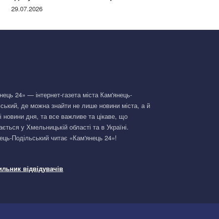
Німеччині та поділилася правдою
29.07.2026
нець 24» — інтернет-газета міста Кам'янець-
ський, де можна знайти не лише новини міста, а й
і новини дня, та все важливе та цікаве, що
ається у Хмельницькій області та в Україні.
ець-Подільський читає «Кам'янець 24»!