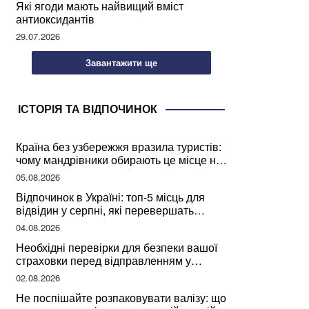
Які ягоди мають найвищий вміст
антиоксидантів
29.07.2026
Завантажити ще
ІСТОРІЯ ТА ВІДПОЧИНОК
Країна без узбережжя вразила туристів:
чому мандрівники обирають це місце на
відпочинок
05.08.2026
Відпочинок в Україні: топ-5 місць для
відвідин у серпні, які перевершать
закордонні враження
04.08.2026
Необхідні перевірки для безпеки вашої
страховки перед відправленням у
подорож
02.08.2026
Не поспішайте розпаковувати валізу: що