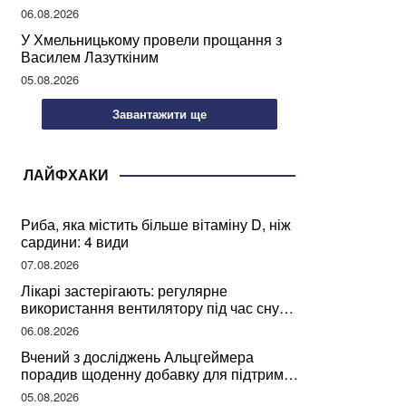
може негативно вплинути на ваше
06.08.2026
здоров’я
У Хмельницькому провели прощання з
Василем Лазуткіним
05.08.2026
Завантажити ще
ЛАЙФХАКИ
Риба, яка містить більше вітаміну D, ніж
сардини: 4 види
07.08.2026
Лікарі застерігають: регулярне
використання вентилятору під час сну
може негативно вплинути на ваше
06.08.2026
здоров’я
Вчений з досліджень Альцгеймера
порадив щоденну добавку для підтримки
мозкової діяльності
05.08.2026