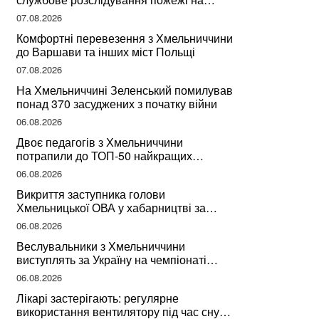
сміттєзвалищі
07.08.2026
Комфортні перевезення з Хмельниччини
до Варшави та інших міст Польщі
07.08.2026
На Хмельниччині Зеленський помилував
понад 370 засуджених з початку війни
06.08.2026
Двоє педагогів з Хмельниччини
потрапили до ТОП-50 найкращих
учителів України
06.08.2026
Викриття заступника голови
Хмельницької ОВА у хабарництві за
підписання контрактів на ремонт доріг
06.08.2026
Веслувальники з Хмельниччини
виступлять за Україну на чемпіонаті
світу
06.08.2026
Лікарі застерігають: регулярне
використання вентилятору під час сну