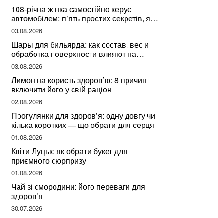
108-річна жінка самостійно керує
автомобілем: п’ять простих секретів, які
допомогли їй дожити до століття
03.08.2026
Шары для бильярда: как состав, вес и
обработка поверхности влияют на
динамику игры
03.08.2026
Лимон на користь здоров’ю: 8 причин
включити його у свій раціон
02.08.2026
Прогулянки для здоров’я: одну довгу чи
кілька коротких — що обрати для серця
01.08.2026
Квіти Луцьк: як обрати букет для
приємного сюрпризу
01.08.2026
Чай зі смородини: його переваги для
здоров’я
30.07.2026