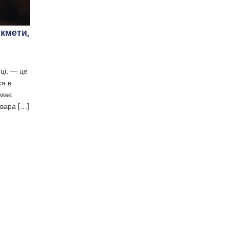
икмети,
ці, — це
ся в
 має
рвара […]