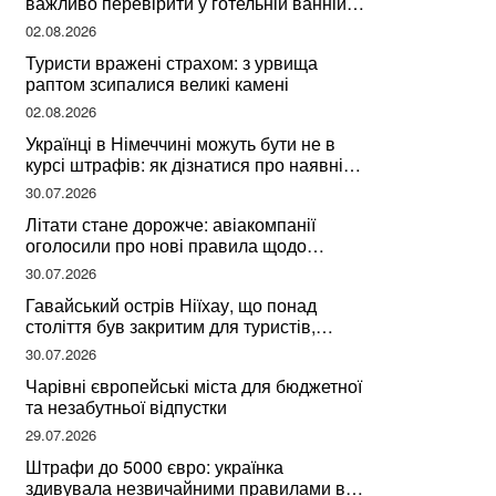
важливо перевірити у готельній ванній
за словами досвідченої мандрівниці
02.08.2026
Туристи вражені страхом: з урвища
раптом зсипалися великі камені
02.08.2026
Українці в Німеччині можуть бути не в
курсі штрафів: як дізнатися про наявні
борги
30.07.2026
Літати стане дорожче: авіакомпанії
оголосили про нові правила щодо
вибору місць
30.07.2026
Гавайський острів Ніїхау, що понад
століття був закритим для туристів,
починає приймати перших відвідувачів
30.07.2026
Чарівні європейські міста для бюджетної
та незабутньої відпустки
29.07.2026
Штрафи до 5000 євро: українка
здивувала незвичайними правилами в