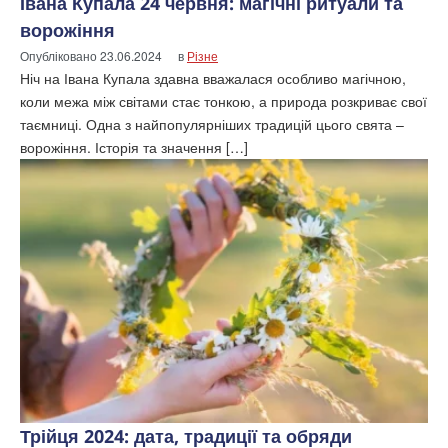
Івана Купала 24 червня: магічні ритуали та
ворожіння
Опубліковано
23.06.2024
в
Різне
Ніч на Івана Купала здавна вважалася особливо магічною,
коли межа між світами стає тонкою, а природа розкриває свої
таємниці. Одна з найпопулярніших традицій цього свята –
ворожіння. Історія та значення […]
Трійця 2024: дата, традиції та обряди