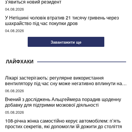
з’явиться новий резидент
04.08.2026
У Нетішині чоловік втратив 21 тисячу гривень через
шахрайство під час покупки дров
04.08.2026
Завантажити ще
ЛАЙФХАКИ
Лікарі застерігають: регулярне використання
вентилятору під час сну може негативно вплинути на
ваше здоров’я
06.08.2026
Вчений з досліджень Альцгеймера порадив щоденну
добавку для підтримки мозкової діяльності
05.08.2026
108-річна жінка самостійно керує автомобілем: п’ять
простих секретів, які допомогли їй дожити до століття