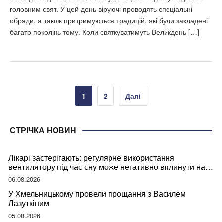
головним свят. У цей день віруючі проводять спеціальні
обряди, а також притримуються традицій, які були закладені
багато поколінь тому. Коли святкуватимуть Великдень […]
Пагінація
1
2
Далі
записів
СТРІЧКА НОВИН
Лікарі застерігають: регулярне використання
вентилятору під час сну може негативно вплинути на
ваше здоров’я
06.08.2026
У Хмельницькому провели прощання з Василем
Лазуткіним
05.08.2026