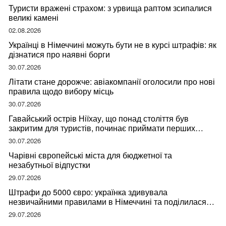
Туристи вражені страхом: з урвища раптом зсипалися
великі камені
02.08.2026
Українці в Німеччині можуть бути не в курсі штрафів: як
дізнатися про наявні борги
30.07.2026
Літати стане дорожче: авіакомпанії оголосили про нові
правила щодо вибору місць
30.07.2026
Гавайський острів Ніїхау, що понад століття був
закритим для туристів, починає приймати перших
відвідувачів
30.07.2026
Чарівні європейські міста для бюджетної та
незабутньої відпустки
29.07.2026
Штрафи до 5000 євро: українка здивувала
незвичайними правилами в Німеччині та поділилася
правдою
29.07.2026