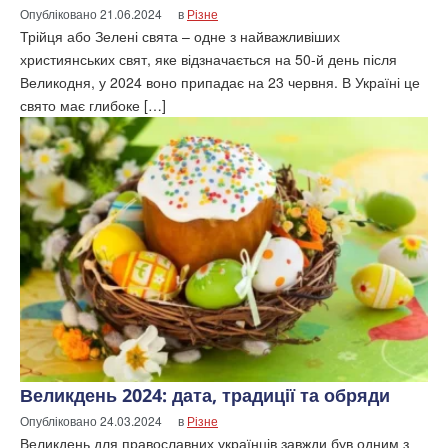
Опубліковано
21.06.2024
в
Різне
Трійця або Зелені свята – одне з найважливіших
християнських свят, яке відзначається на 50-й день після
Великодня, у 2024 воно припадає на 23 червня. В Україні це
свято має глибоке […]
Великдень 2024: дата, традиції та обряди
Опубліковано
24.03.2024
в
Різне
Великдень для православних українців завжди був одним з