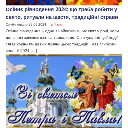
Осіннє рівнодення 2024: що треба робити у
свято, ритуали на щастя, традиційні страви
Опубліковано
22.09.2024
в
Різне
Осіннє рівнодення – одне з найважливіших свят у році, коли
день і ніч зрівнюються за тривалістю. Святкування цієї події
сягає корінням давніх язичницьких традицій і має глибокий
сенс. У 2024 […]