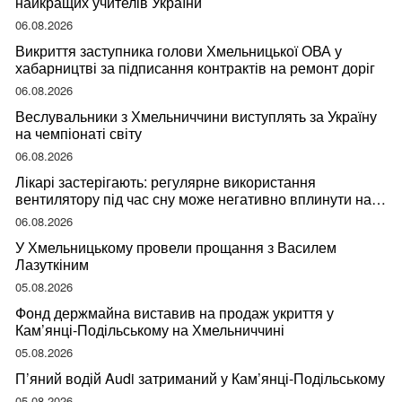
найкращих учителів України
06.08.2026
Викриття заступника голови Хмельницької ОВА у
хабарництві за підписання контрактів на ремонт доріг
06.08.2026
Веслувальники з Хмельниччини виступлять за Україну
на чемпіонаті світу
06.08.2026
Лікарі застерігають: регулярне використання
вентилятору під час сну може негативно вплинути на
ваше здоров’я
06.08.2026
У Хмельницькому провели прощання з Василем
Лазуткіним
05.08.2026
Фонд держмайна виставив на продаж укриття у
Кам’янці-Подільському на Хмельниччині
05.08.2026
П’яний водій Audi затриманий у Кам’янці-Подільському
05.08.2026