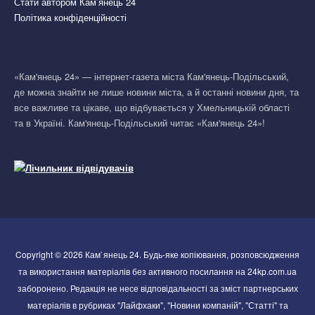
Стати автором Кам’янець 24
Політика конфіденційності
«Кам'янець 24» — інтернет-газета міста Кам'янець-Подільський,
де можна знайти не лише новини міста, а й останні новини дня, та
все важливе та цікаве, що відбувається у Хмельницькій області
та в Україні. Кам'янець-Подільський читає «Кам'янець 24»!
Copyright © 2026 Кам`янець 24. Будь-яке копіювання, розповсюдження
та використання матеріалів без активного посилання на 24kp.com.ua
заборонено. Редакція не несе відповідальності за зміст партнерських
матеріалів в рубриках "Лайфхаки", "Новини компаній", "Статті" та