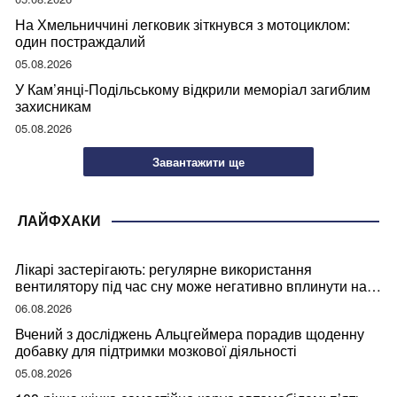
На Хмельниччині легковик зіткнувся з мотоциклом:
один постраждалий
05.08.2026
У Кам’янці-Подільському відкрили меморіал загиблим
захисникам
05.08.2026
Завантажити ще
ЛАЙФХАКИ
Лікарі застерігають: регулярне використання
вентилятору під час сну може негативно вплинути на
ваше здоров’я
06.08.2026
Вчений з досліджень Альцгеймера порадив щоденну
добавку для підтримки мозкової діяльності
05.08.2026