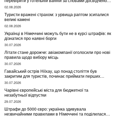
перевірити у готельній ванній за словами досвідченої
мандрівниці
02.08.2026
Туристи вражені страхом: з урвища раптом зсипалися
великі камені
02.08.2026
Українці в Німеччині можуть бути не в курсі штрафів: як
дізнатися про наявні борги
30.07.2026
Літати стане дорожче: авіакомпанії оголосили про нові
правила щодо вибору місць
30.07.2026
Гавайський острів Ніїхау, що понад століття був
закритим для туристів, починає приймати перших
відвідувачів
30.07.2026
Чарівні європейські міста для бюджетної та
незабутньої відпустки
29.07.2026
Штрафи до 5000 євро: українка здивувала
незвичайними правилами в Німеччині та поділилася