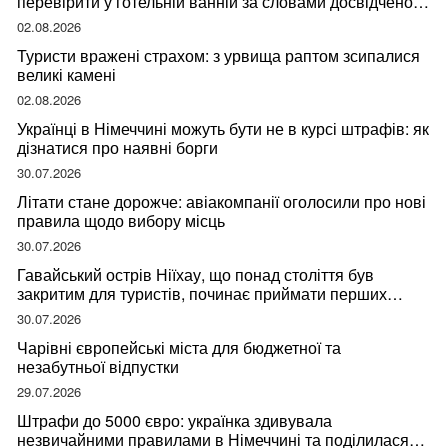
перевірити у готельній ванній за словами досвідченої
мандрівниці
02.08.2026
Туристи вражені страхом: з урвища раптом зсипалися
великі камені
02.08.2026
Українці в Німеччині можуть бути не в курсі штрафів: як
дізнатися про наявні борги
30.07.2026
Літати стане дорожче: авіакомпанії оголосили про нові
правила щодо вибору місць
30.07.2026
Гавайський острів Ніїхау, що понад століття був
закритим для туристів, починає приймати перших
відвідувачів
30.07.2026
Чарівні європейські міста для бюджетної та
незабутньої відпустки
29.07.2026
Штрафи до 5000 євро: українка здивувала
незвичайними правилами в Німеччині та поділилася