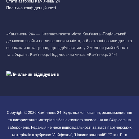
Стати автором Кам’янець 24
Політика конфіденційності
«Кам'янець 24» — інтернет-газета міста Кам'янець-Подільський,
де можна знайти не лише новини міста, а й останні новини дня, та
все важливе та цікаве, що відбувається у Хмельницькій області
та в Україні. Кам'янець-Подільський читає «Кам'янець 24»!
Copyright © 2026 Кам`янець 24. Будь-яке копіювання, розповсюдження
та використання матеріалів без активного посилання на 24kp.com.ua
заборонено. Редакція не несе відповідальності за зміст партнерських
матеріалів в рубриках "Лайфхаки", "Новини компаній", "Статті" та