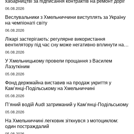
хабарництві за підписання контрактів на ремонт доріг
06.08.2026
Веслувальники з Хмельниччини виступлять за Україну
на чемпіонаті світу
06.08.2026
Лікарі застерігають: регулярне використання
вентилятору під час сну може негативно вплинути на
ваше здоров’я
06.08.2026
У Хмельницькому провели прощання з Василем
Лазуткіним
05.08.2026
Фонд держмайна виставив на продаж укриття у
Кам’янці-Подільському на Хмельниччині
05.08.2026
П’яний водій Audi затриманий у Кам’янці-Подільському
05.08.2026
На Хмельниччині легковик зіткнувся з мотоциклом:
один постраждалий
05.08.2026