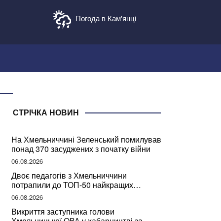
Погода в Кам'янці
СТРІЧКА НОВИН
На Хмельниччині Зеленський помилував
понад 370 засуджених з початку війни
06.08.2026
Двоє педагогів з Хмельниччини
потрапили до ТОП-50 найкращих
учителів України
06.08.2026
Викриття заступника голови
Хмельницької ОВА у хабарництві за