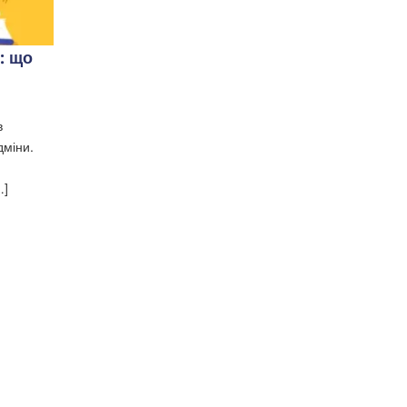
: що
в
дміни.
…]