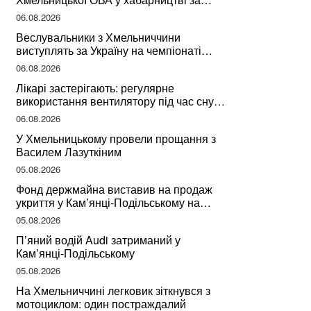
підписання контрактів на ремонт доріг
06.08.2026
Веслувальники з Хмельниччини
виступлять за Україну на чемпіонаті
світу
06.08.2026
Лікарі застерігають: регулярне
використання вентилятору під час сну
може негативно вплинути на ваше
06.08.2026
здоров’я
У Хмельницькому провели прощання з
Василем Лазуткіним
05.08.2026
Фонд держмайна виставив на продаж
укриття у Кам’янці-Подільському на
Хмельниччині
05.08.2026
П’яний водій Audi затриманий у
Кам’янці-Подільському
05.08.2026
На Хмельниччині легковик зіткнувся з
мотоциклом: один постраждалий