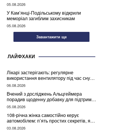
05.08.2026
У Кам’янці-Подільському відкрили
меморіал загиблим захисникам
05.08.2026
Завантажити ще
ЛАЙФХАКИ
Лікарі застерігають: регулярне
використання вентилятору під час сну
може негативно вплинути на ваше
06.08.2026
здоров’я
Вчений з досліджень Альцгеймера
порадив щоденну добавку для підтримки
мозкової діяльності
05.08.2026
108-річна жінка самостійно керує
автомобілем: п’ять простих секретів, які
допомогли їй дожити до століття
03.08.2026