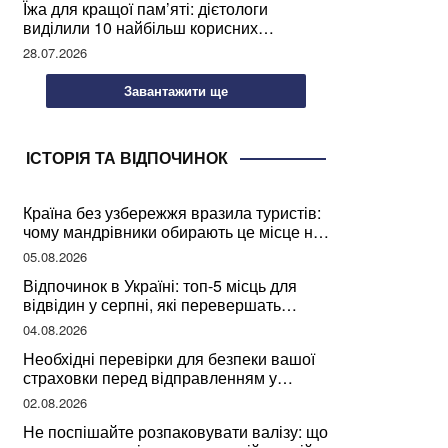
Їжа для кращої пам’яті: дієтологи
виділили 10 найбільш корисних
продуктів
28.07.2026
Завантажити ще
ІСТОРІЯ ТА ВІДПОЧИНОК
Країна без узбережжя вразила туристів:
чому мандрівники обирають це місце на
відпочинок
05.08.2026
Відпочинок в Україні: топ-5 місць для
відвідин у серпні, які перевершать
закордонні враження
04.08.2026
Необхідні перевірки для безпеки вашої
страховки перед відправленням у
подорож
02.08.2026
Не поспішайте розпаковувати валізу: що