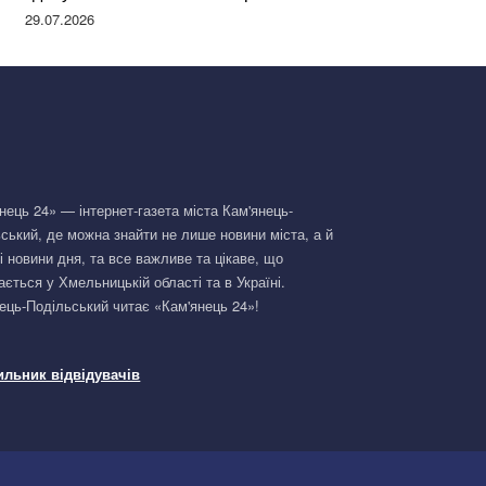
Німеччині та поділилася правдою
29.07.2026
нець 24» — інтернет-газета міста Кам'янець-
ський, де можна знайти не лише новини міста, а й
і новини дня, та все важливе та цікаве, що
ається у Хмельницькій області та в Україні.
ець-Подільський читає «Кам'янець 24»!