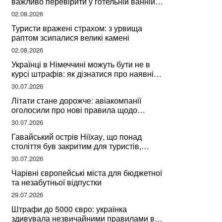
важливо перевірити у готельній ванній
за словами досвідченої мандрівниці
02.08.2026
Туристи вражені страхом: з урвища
раптом зсипалися великі камені
02.08.2026
Українці в Німеччині можуть бути не в
курсі штрафів: як дізнатися про наявні
борги
30.07.2026
Літати стане дорожче: авіакомпанії
оголосили про нові правила щодо
вибору місць
30.07.2026
Гавайський острів Ніїхау, що понад
століття був закритим для туристів,
починає приймати перших відвідувачів
30.07.2026
Чарівні європейські міста для бюджетної
та незабутньої відпустки
29.07.2026
Штрафи до 5000 євро: українка
здивувала незвичайними правилами в