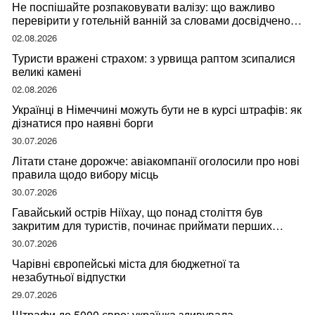
Не поспішайте розпаковувати валізу: що важливо
перевірити у готельній ванній за словами досвідченої
мандрівниці
02.08.2026
Туристи вражені страхом: з урвища раптом зсипалися
великі камені
02.08.2026
Українці в Німеччині можуть бути не в курсі штрафів: як
дізнатися про наявні борги
30.07.2026
Літати стане дорожче: авіакомпанії оголосили про нові
правила щодо вибору місць
30.07.2026
Гавайський острів Ніїхау, що понад століття був
закритим для туристів, починає приймати перших
відвідувачів
30.07.2026
Чарівні європейські міста для бюджетної та
незабутньої відпустки
29.07.2026
Штрафи до 5000 євро: українка здивувала