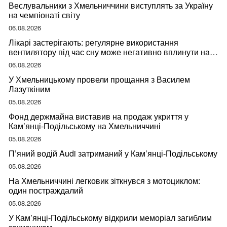
Веслувальники з Хмельниччини виступлять за Україну
на чемпіонаті світу
06.08.2026
Лікарі застерігають: регулярне використання
вентилятору під час сну може негативно вплинути на
ваше здоров’я
06.08.2026
У Хмельницькому провели прощання з Василем
Лазуткіним
05.08.2026
Фонд держмайна виставив на продаж укриття у
Кам’янці-Подільському на Хмельниччині
05.08.2026
П’яний водій Audi затриманий у Кам’янці-Подільському
05.08.2026
На Хмельниччині легковик зіткнувся з мотоциклом:
один постраждалий
05.08.2026
У Кам’янці-Подільському відкрили меморіал загиблим