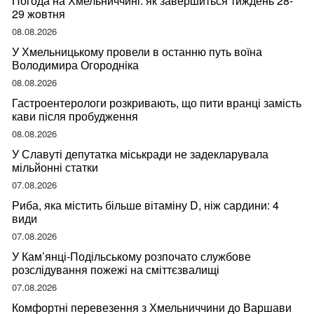
Погода на Хмельниччині: як завершиться тиждень 28-
29 жовтня
08.08.2026
У Хмельницькому провели в останню путь воїна
Володимира Огородніка
08.08.2026
Гастроентерологи розкривають, що пити вранці замість
кави після пробудження
08.08.2026
У Славуті депутатка міськради не задекларувала
мільйонні статки
07.08.2026
Риба, яка містить більше вітаміну D, ніж сардини: 4
види
07.08.2026
У Кам’янці-Подільському розпочато службове
розслідування пожежі на сміттєзвалищі
07.08.2026
Комфортні перевезення з Хмельниччини до Варшави