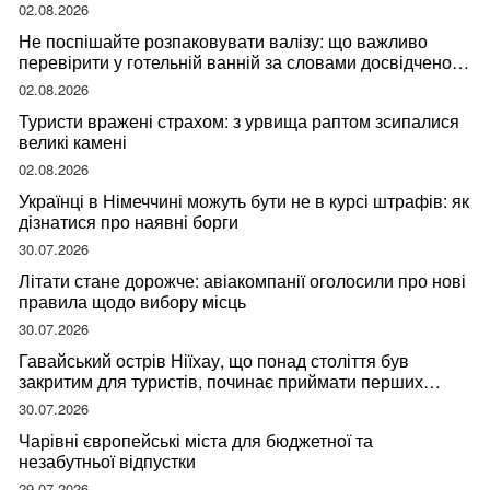
02.08.2026
Не поспішайте розпаковувати валізу: що важливо
перевірити у готельній ванній за словами досвідченої
мандрівниці
02.08.2026
Туристи вражені страхом: з урвища раптом зсипалися
великі камені
02.08.2026
Українці в Німеччині можуть бути не в курсі штрафів: як
дізнатися про наявні борги
30.07.2026
Літати стане дорожче: авіакомпанії оголосили про нові
правила щодо вибору місць
30.07.2026
Гавайський острів Ніїхау, що понад століття був
закритим для туристів, починає приймати перших
відвідувачів
30.07.2026
Чарівні європейські міста для бюджетної та
незабутньої відпустки
29.07.2026