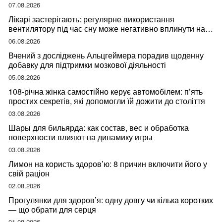
07.08.2026
Лікарі застерігають: регулярне використання
вентилятору під час сну може негативно вплинути на
ваше здоров’я
06.08.2026
Вчений з досліджень Альцгеймера порадив щоденну
добавку для підтримки мозкової діяльності
05.08.2026
108-річна жінка самостійно керує автомобілем: п’ять
простих секретів, які допомогли їй дожити до століття
03.08.2026
Шары для бильярда: как состав, вес и обработка
поверхности влияют на динамику игры
03.08.2026
Лимон на користь здоров’ю: 8 причин включити його у
свій раціон
02.08.2026
Прогулянки для здоров’я: одну довгу чи кілька коротких
— що обрати для серця
01.08.2026