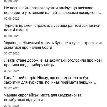
02.08.2026
Не поспішайте розпаковувати валізу: що важливо
перевірити у готельній ванній за словами досвідченої
мандрівниці
02.08.2026
Туристи вражені страхом: з урвища раптом зсипалися
великі камені
02.08.2026
Українці в Німеччині можуть бути не в курсі штрафів: як
дізнатися про наявні борги
30.07.2026
Літати стане дорожче: авіакомпанії оголосили про нові
правила щодо вибору місць
30.07.2026
Гавайський острів Ніїхау, що понад століття був
закритим для туристів, починає приймати перших
відвідувачів
30.07.2026
Чарівні європейські міста для бюджетної та
незабутньої відпустки
29.07.2026