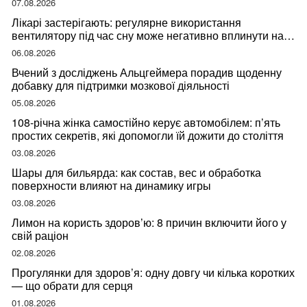
07.08.2026
Лікарі застерігають: регулярне використання
вентилятору під час сну може негативно вплинути на
ваше здоров’я
06.08.2026
Вчений з досліджень Альцгеймера порадив щоденну
добавку для підтримки мозкової діяльності
05.08.2026
108-річна жінка самостійно керує автомобілем: п’ять
простих секретів, які допомогли їй дожити до століття
03.08.2026
Шары для бильярда: как состав, вес и обработка
поверхности влияют на динамику игры
03.08.2026
Лимон на користь здоров’ю: 8 причин включити його у
свій раціон
02.08.2026
Прогулянки для здоров’я: одну довгу чи кілька коротких
— що обрати для серця
01.08.2026