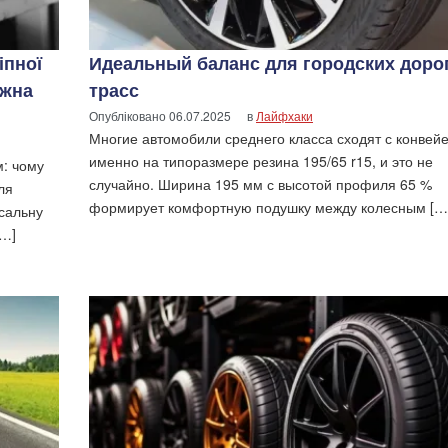
іпної
Идеальный баланс для городских доро
ожна
трасс
Опубліковано
06.07.2025
в
Лайфхаки
Многие автомобили среднего класса сходят с конвей
именно на типоразмере резина 195/65 r15, и это не
м: чому
случайно. Ширина 195 мм с высотой профиля 65 %
ля
формирует комфортную подушку между колесным […
рсальну
[…]