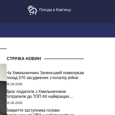
Погода в Кам'янці
СТРІЧКА НОВИН
На Хмельниччині Зеленський помилував
понад 370 засуджених з початку війни
06.08.2026
Двоє педагогів з Хмельниччини
потрапили до ТОП-50 найкращих
учителів України
06.08.2026
Викриття заступника голови
Хмельницької ОВА у хабарництві за