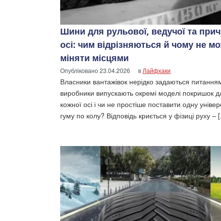
Шини для рульової, ведучої та прич
осі: чим відрізняються й чому не м
міняти місцями
Опубліковано
23.04.2026
в
Лайфхаки
Власники вантажівок нерідко задаються питання
виробники випускають окремі моделі покришок д
кожної осі і чи не простіше поставити одну уніве
гуму по колу? Відповідь криється у фізиці руху – 