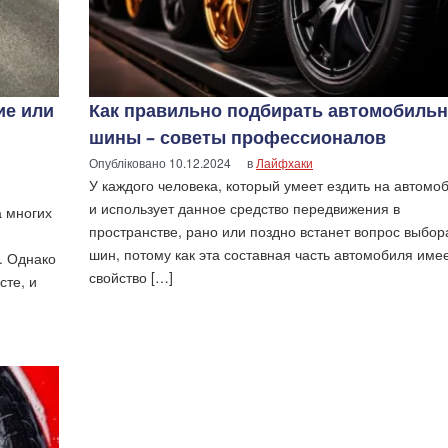
ие или
Как правильно подбирать автомобиль
шины – советы профессионалов
Опубліковано
10.12.2024
в
Лайфхаки
У каждого человека, который умеет ездить на автомо
и использует данное средство передвижения в
а многих
пространстве, рано или поздно встанет вопрос выбор
шин, потому как эта составная часть автомобиля име
. Однако
свойство […]
сте, и