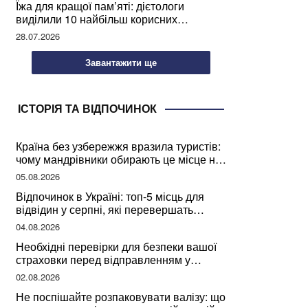
Їжа для кращої пам’яті: дієтологи
виділили 10 найбільш корисних
продуктів
28.07.2026
Завантажити ще
ІСТОРІЯ ТА ВІДПОЧИНОК
Країна без узбережжя вразила туристів:
чому мандрівники обирають це місце на
відпочинок
05.08.2026
Відпочинок в Україні: топ-5 місць для
відвідин у серпні, які перевершать
закордонні враження
04.08.2026
Необхідні перевірки для безпеки вашої
страховки перед відправленням у
подорож
02.08.2026
Не поспішайте розпаковувати валізу: що