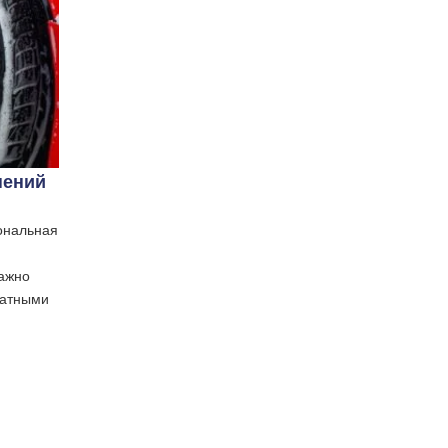
нений
ональная
ажно
ратными