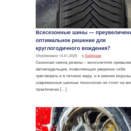
Всесезонные шины — преувеличен
оптимальное решение для
круглогодичного вождения?
Опубліковано
14.01.2025
в
Лайфхаки
Сезонная смена резины – многолетняя привычк
автовладельцев, позволяющая уверенно себя
чувствовать и в летнюю жару, и в зимние морозы
современные шинные технологии не стоят на ме
практически […]