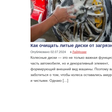
Как очищать литые диски от загряз
Опубліковано
02.07.2024
в
Лайфхаки
Колесные диски — это не только важная функци
часть автомобиля, но и декоративный элемент,
формирующий внешний вид машины. Поэтому в
заботиться о том, чтобы колеса оставались акку
и чистыми. Однако […]