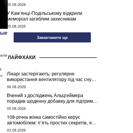
05.08.2026
У Кам’янці-Подільському відкрили
меморіал загиблим захисникам
05.08.2026
ные
Завантажити ще
биле
ЛАЙФХАКИ
а
Лікарі застерігають: регулярне
ет
використання вентилятору під час сну
може негативно вплинути на ваше
06.08.2026
здоров’я
Вчений з досліджень Альцгеймера
порадив щоденну добавку для підтримки
мозкової діяльності
05.08.2026
108-річна жінка самостійно керує
автомобілем: п’ять простих секретів, які
допомогли їй дожити до століття
03.08.2026