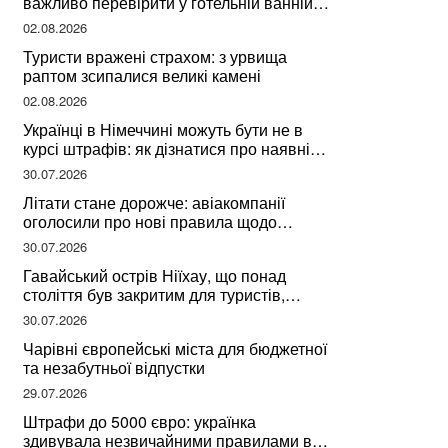
важливо перевірити у готельній ванній
за словами досвідченої мандрівниці
02.08.2026
Туристи вражені страхом: з урвища
раптом зсипалися великі камені
02.08.2026
Українці в Німеччині можуть бути не в
курсі штрафів: як дізнатися про наявні
борги
30.07.2026
Літати стане дорожче: авіакомпанії
оголосили про нові правила щодо
вибору місць
30.07.2026
Гавайський острів Ніїхау, що понад
століття був закритим для туристів,
починає приймати перших відвідувачів
30.07.2026
Чарівні європейські міста для бюджетної
та незабутньої відпустки
29.07.2026
Штрафи до 5000 євро: українка
здивувала незвичайними правилами в