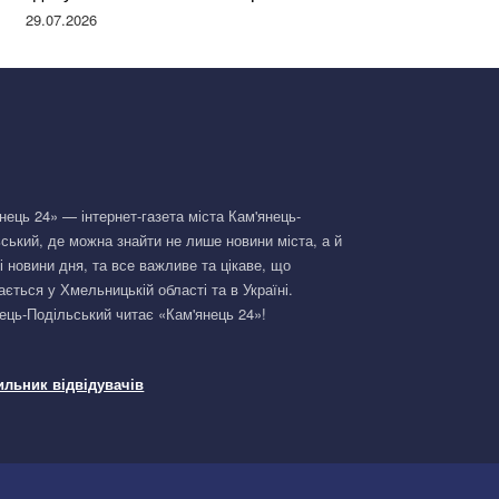
Німеччині та поділилася правдою
29.07.2026
нець 24» — інтернет-газета міста Кам'янець-
ський, де можна знайти не лише новини міста, а й
і новини дня, та все важливе та цікаве, що
ається у Хмельницькій області та в Україні.
ець-Подільський читає «Кам'янець 24»!