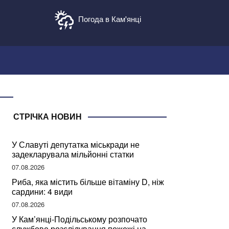
Погода в Кам'янці
СТРІЧКА НОВИН
У Славуті депутатка міськради не
задекларувала мільйонні статки
07.08.2026
Риба, яка містить більше вітаміну D, ніж
сардини: 4 види
07.08.2026
У Кам’янці-Подільському розпочато
службове розслідування пожежі на