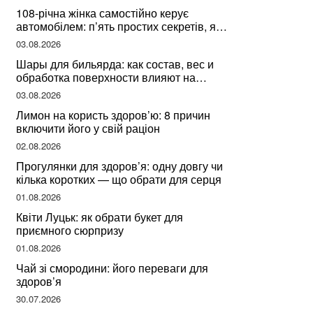
108-річна жінка самостійно керує
автомобілем: п’ять простих секретів, які
допомогли їй дожити до століття
03.08.2026
Шары для бильярда: как состав, вес и
обработка поверхности влияют на
динамику игры
03.08.2026
Лимон на користь здоров’ю: 8 причин
включити його у свій раціон
02.08.2026
Прогулянки для здоров’я: одну довгу чи
кілька коротких — що обрати для серця
01.08.2026
Квіти Луцьк: як обрати букет для
приємного сюрпризу
01.08.2026
Чай зі смородини: його переваги для
здоров’я
30.07.2026