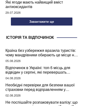
Які ягоди мають найвищий вміст
антиоксидантів
29.07.2026
Завантажити ще
ІСТОРІЯ ТА ВІДПОЧИНОК
Країна без узбережжя вразила туристів:
чому мандрівники обирають це місце на
відпочинок
05.08.2026
Відпочинок в Україні: топ-5 місць для
відвідин у серпні, які перевершать
закордонні враження
04.08.2026
Необхідні перевірки для безпеки вашої
страховки перед відправленням у
подорож
02.08.2026
Не поспішайте розпаковувати валізу: що