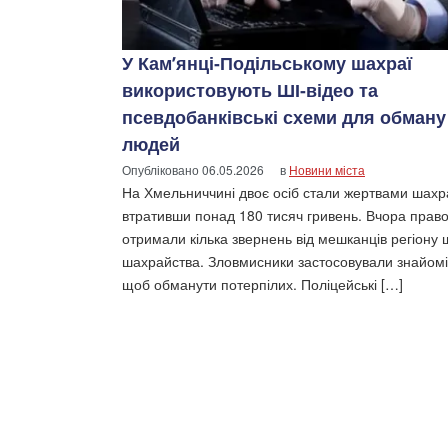
У Кам’янці-Подільському шахраї
використовують ШІ-відео та
псевдобанківські схеми для обману
людей
Опубліковано
06.05.2026
в
Новини міста
На Хмельниччині двоє осіб стали жертвами шахра
втративши понад 180 тисяч гривень. Вчора прав
отримали кілька звернень від мешканців регіону
шахрайства. Зловмисники застосовували знайомі
щоб обманути потерпілих. Поліцейські […]