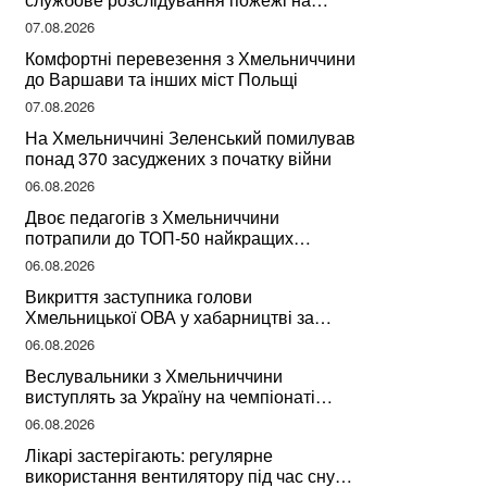
сміттєзвалищі
07.08.2026
Комфортні перевезення з Хмельниччини
до Варшави та інших міст Польщі
07.08.2026
На Хмельниччині Зеленський помилував
понад 370 засуджених з початку війни
06.08.2026
Двоє педагогів з Хмельниччини
потрапили до ТОП-50 найкращих
учителів України
06.08.2026
Викриття заступника голови
Хмельницької ОВА у хабарництві за
підписання контрактів на ремонт доріг
06.08.2026
Веслувальники з Хмельниччини
виступлять за Україну на чемпіонаті
світу
06.08.2026
Лікарі застерігають: регулярне
використання вентилятору під час сну