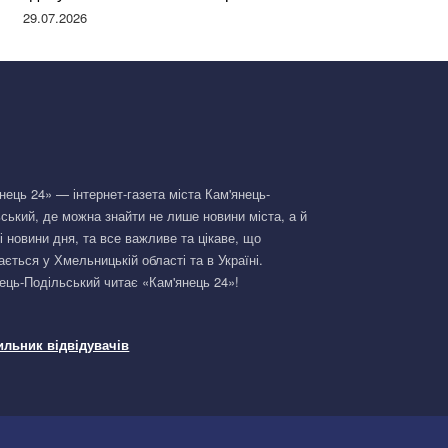
Німеччині та поділилася правдою
29.07.2026
нець 24» — інтернет-газета міста Кам'янець-
ський, де можна знайти не лише новини міста, а й
і новини дня, та все важливе та цікаве, що
ається у Хмельницькій області та в Україні.
ець-Подільський читає «Кам'янець 24»!