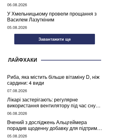
може негативно вплинути на ваше
06.08.2026
здоров’я
У Хмельницькому провели прощання з
Василем Лазуткіним
05.08.2026
Завантажити ще
ЛАЙФХАКИ
Риба, яка містить більше вітаміну D, ніж
сардини: 4 види
07.08.2026
Лікарі застерігають: регулярне
використання вентилятору під час сну
може негативно вплинути на ваше
06.08.2026
здоров’я
Вчений з досліджень Альцгеймера
порадив щоденну добавку для підтримки
мозкової діяльності
05.08.2026