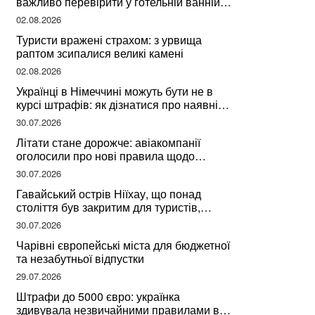
важливо перевірити у готельній ванній
за словами досвідченої мандрівниці
02.08.2026
Туристи вражені страхом: з урвища
раптом зсипалися великі камені
02.08.2026
Українці в Німеччині можуть бути не в
курсі штрафів: як дізнатися про наявні
борги
30.07.2026
Літати стане дорожче: авіакомпанії
оголосили про нові правила щодо
вибору місць
30.07.2026
Гавайський острів Ніїхау, що понад
століття був закритим для туристів,
починає приймати перших відвідувачів
30.07.2026
Чарівні європейські міста для бюджетної
та незабутньої відпустки
29.07.2026
Штрафи до 5000 євро: українка
здивувала незвичайними правилами в