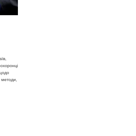
їв,
оохоронці
 щодо
 методи,