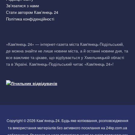
Зв’язатися з нами
Стати автором Кам’янець 24
Політика конфіденційності
«Кам'янець 24» — інтернет-газета міста Кам'янець-Подільський,
де можна знайти не лише новини міста, а й останні новини дня, та
все важливе та цікаве, що відбувається у Хмельницькій області
та в Україні. Кам'янець-Подільський читає «Кам'янець 24»!
Copyright © 2026 Кам`янець 24. Будь-яке копіювання, розповсюдження
та використання матеріалів без активного посилання на 24kp.com.ua
заборонено. Редакція не несе відповідальності за зміст партнерських