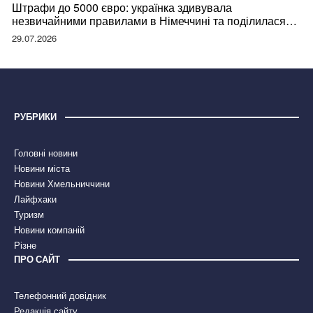
Штрафи до 5000 євро: українка здивувала
незвичайними правилами в Німеччині та поділилася
правдою
29.07.2026
РУБРИКИ
Головні новини
Новини міста
Новини Хмельниччини
Лайфхаки
Туризм
Новини компаній
Різне
ПРО САЙТ
Телефонний довідник
Редакція сайту