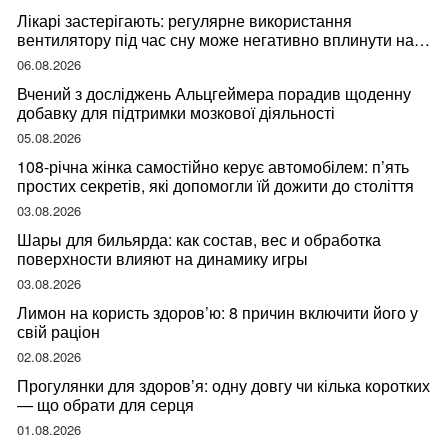
Лікарі застерігають: регулярне використання
вентилятору під час сну може негативно вплинути на
ваше здоров’я
06.08.2026
Вчений з досліджень Альцгеймера порадив щоденну
добавку для підтримки мозкової діяльності
05.08.2026
108-річна жінка самостійно керує автомобілем: п’ять
простих секретів, які допомогли їй дожити до століття
03.08.2026
Шары для бильярда: как состав, вес и обработка
поверхности влияют на динамику игры
03.08.2026
Лимон на користь здоров’ю: 8 причин включити його у
свій раціон
02.08.2026
Прогулянки для здоров’я: одну довгу чи кілька коротких
— що обрати для серця
01.08.2026