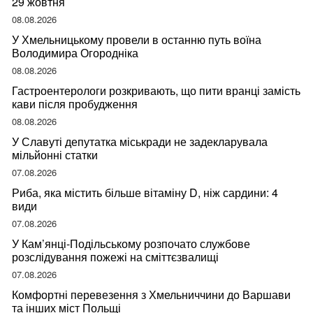
29 жовтня
08.08.2026
У Хмельницькому провели в останню путь воїна
Володимира Огородніка
08.08.2026
Гастроентерологи розкривають, що пити вранці замість
кави після пробудження
08.08.2026
У Славуті депутатка міськради не задекларувала
мільйонні статки
07.08.2026
Риба, яка містить більше вітаміну D, ніж сардини: 4
види
07.08.2026
У Кам’янці-Подільському розпочато службове
розслідування пожежі на сміттєзвалищі
07.08.2026
Комфортні перевезення з Хмельниччини до Варшави
та інших міст Польщі