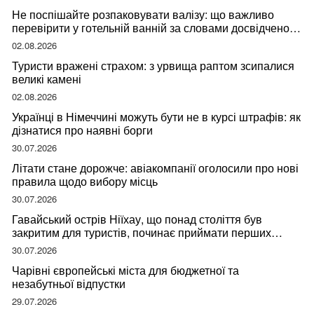
Не поспішайте розпаковувати валізу: що важливо
перевірити у готельній ванній за словами досвідченої
мандрівниці
02.08.2026
Туристи вражені страхом: з урвища раптом зсипалися
великі камені
02.08.2026
Українці в Німеччині можуть бути не в курсі штрафів: як
дізнатися про наявні борги
30.07.2026
Літати стане дорожче: авіакомпанії оголосили про нові
правила щодо вибору місць
30.07.2026
Гавайський острів Ніїхау, що понад століття був
закритим для туристів, починає приймати перших
відвідувачів
30.07.2026
Чарівні європейські міста для бюджетної та
незабутньої відпустки
29.07.2026