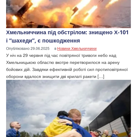
Хмельниччина під обстрілом: знищено Х-101
і “шахеди”, є пошкодження
Опубліковано
29.06.2025
в
Новини Хмельниччини
У ніч на 29 червня під час повітряної тривоги небо над
Хмельницькою областю вкотре перетворилося на арену
бойових дій. Завдяки ефективній роботі сил протиповітряної
оборони вдалося знищити дві крилаті ракети […]