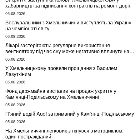
хабарництві за підписання контрактів на ремонт доріг
06.08.2026
Веслувальники з Хмельниччини виступлять за Україну
на чемпіонаті світу
06.08.2026
Лікарі застерігають: регулярне використання
вентилятору під час сну може негативно вплинути на
ваше здоров’я
06.08.2026
У Хмельницькому провели прощання з Василем
Лазуткіним
05.08.2026
Фонд держмайна виставив на продаж укриття у
Кам’янці-Подільському на Хмельниччині
05.08.2026
П’яний водій Audi затриманий у Кам’янці-Подільському
05.08.2026
На Хмельниччині легковик зіткнувся з мотоциклом:
один постраждалий