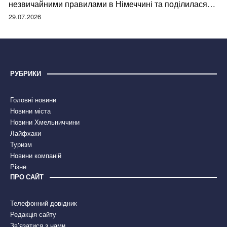
незвичайними правилами в Німеччині та поділилася
правдою
29.07.2026
РУБРИКИ
Головні новини
Новини міста
Новини Хмельниччини
Лайфхаки
Туризм
Новини компаній
Різне
ПРО САЙТ
Телефонний довідник
Редакція сайту
Зв’язатися з нами