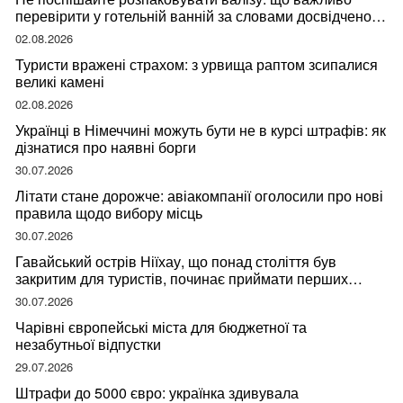
перевірити у готельній ванній за словами досвідченої
мандрівниці
02.08.2026
Туристи вражені страхом: з урвища раптом зсипалися
великі камені
02.08.2026
Українці в Німеччині можуть бути не в курсі штрафів: як
дізнатися про наявні борги
30.07.2026
Літати стане дорожче: авіакомпанії оголосили про нові
правила щодо вибору місць
30.07.2026
Гавайський острів Ніїхау, що понад століття був
закритим для туристів, починає приймати перших
відвідувачів
30.07.2026
Чарівні європейські міста для бюджетної та
незабутньої відпустки
29.07.2026
Штрафи до 5000 євро: українка здивувала