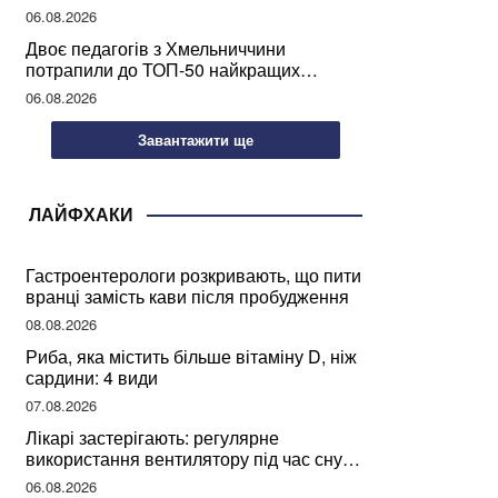
06.08.2026
Двоє педагогів з Хмельниччини
потрапили до ТОП-50 найкращих
учителів України
06.08.2026
Завантажити ще
ЛАЙФХАКИ
Гастроентерологи розкривають, що пити
вранці замість кави після пробудження
08.08.2026
Риба, яка містить більше вітаміну D, ніж
сардини: 4 види
07.08.2026
Лікарі застерігають: регулярне
використання вентилятору під час сну
може негативно вплинути на ваше
06.08.2026