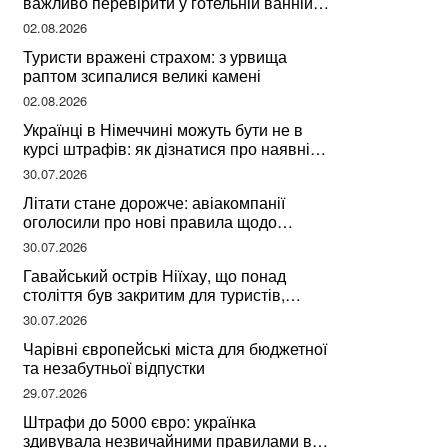
важливо перевірити у готельній ванній
за словами досвідченої мандрівниці
02.08.2026
Туристи вражені страхом: з урвища
раптом зсипалися великі камені
02.08.2026
Українці в Німеччині можуть бути не в
курсі штрафів: як дізнатися про наявні
борги
30.07.2026
Літати стане дорожче: авіакомпанії
оголосили про нові правила щодо
вибору місць
30.07.2026
Гавайський острів Ніїхау, що понад
століття був закритим для туристів,
починає приймати перших відвідувачів
30.07.2026
Чарівні європейські міста для бюджетної
та незабутньої відпустки
29.07.2026
Штрафи до 5000 євро: українка
здивувала незвичайними правилами в