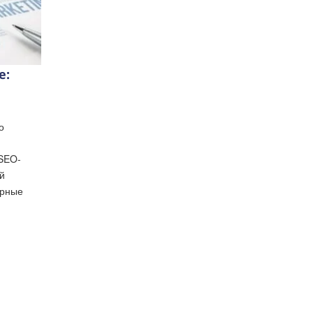
e:
о
 SEO-
й
ярные