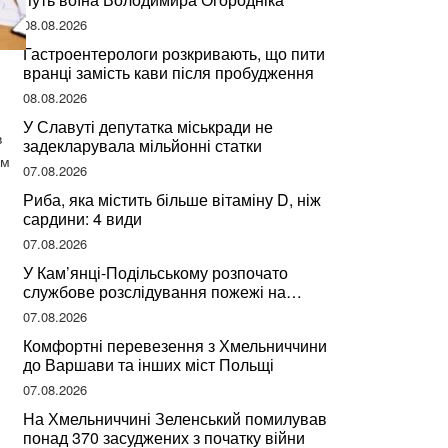
08.08.2026
Гастроентерологи розкривають, що пити
вранці замість кави після пробудження
08.08.2026
У Славуті депутатка міськради не
в
задекларувала мільйонні статки
ем
07.08.2026
Риба, яка містить більше вітаміну D, ніж
сардини: 4 види
07.08.2026
У Кам’янці-Подільському розпочато
службове розслідування пожежі на
сміттєзвалищі
07.08.2026
Комфортні перевезення з Хмельниччини
до Варшави та інших міст Польщі
07.08.2026
На Хмельниччині Зеленський помилував
понад 370 засуджених з початку війни