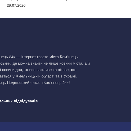
Німеччині та поділилася правдою
29.07.2026
нець 24» — інтернет-газета міста Кам'янець-
ський, де можна знайти не лише новини міста, а й
і новини дня, та все важливе та цікаве, що
ається у Хмельницькій області та в Україні.
ець-Подільський читає «Кам'янець 24»!