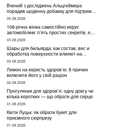
здоров’я
Вчений з досліджень Альцгеймера
порадив щоденну добавку для підтримки
мозкової діяльності
05.08.2026
108-річна жінка самостійно керує
автомобілем: п’ять простих секретів, які
допомогли їй дожити до століття
03.08.2026
Шары для бильярда: как состав, вес и
обработка поверхности влияют на
динамику игры
03.08.2026
Лимон на користь здоров’ю: 8 причин
включити його у свій раціон
02.08.2026
Прогулянки для здоров’я: одну довгу чи
кілька коротких — що обрати для серця
01.08.2026
Квіти Луцьк: як обрати букет для
приємного сюрпризу
01.08.2026