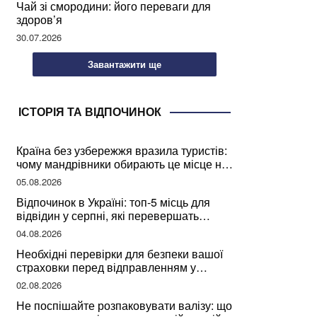
Чай зі смородини: його переваги для
здоров’я
30.07.2026
Завантажити ще
ІСТОРІЯ ТА ВІДПОЧИНОК
Країна без узбережжя вразила туристів:
чому мандрівники обирають це місце на
відпочинок
05.08.2026
Відпочинок в Україні: топ-5 місць для
відвідин у серпні, які перевершать
закордонні враження
04.08.2026
Необхідні перевірки для безпеки вашої
страховки перед відправленням у
подорож
02.08.2026
Не поспішайте розпаковувати валізу: що