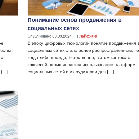
Понимание основ продвижения в
социальных сетях
Опубліковано
03.03.2024
в
Лайфхаки
ое
В эпоху цифровых технологий понятие продвижения 
бства.
социальных сетях стало более распространенным, ч
 а
когда-либо прежде. Естественно, в этом контексте
ь
ключевой ролью является использование платформ
 […]
социальных сетей и их аудитории для […]