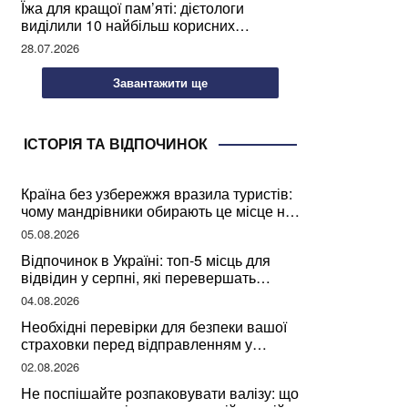
Їжа для кращої пам’яті: дієтологи
виділили 10 найбільш корисних
продуктів
28.07.2026
Завантажити ще
ІСТОРІЯ ТА ВІДПОЧИНОК
Країна без узбережжя вразила туристів:
чому мандрівники обирають це місце на
відпочинок
05.08.2026
Відпочинок в Україні: топ-5 місць для
відвідин у серпні, які перевершать
закордонні враження
04.08.2026
Необхідні перевірки для безпеки вашої
страховки перед відправленням у
подорож
02.08.2026
Не поспішайте розпаковувати валізу: що