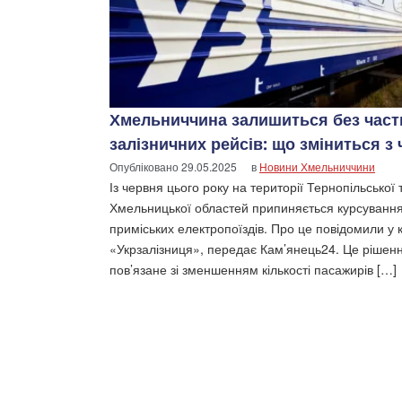
Хмельниччина залишиться без част
залізничних рейсів: що зміниться з
Опубліковано
29.05.2025
в
Новини Хмельниччини
Із червня цього року на території Тернопільської 
Хмельницької областей припиняється курсування
приміських електропоїздів. Про це повідомили у 
«Укрзалізниця», передає Кам’янець24. Це рішен
пов’язане зі зменшенням кількості пасажирів […]