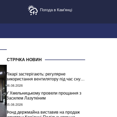
Погода в Кам'янці
СТРІЧКА НОВИН
Лікарі застерігають: регулярне
використання вентилятору під час сну
може негативно вплинути на ваше
06.08.2026
здоров’я
У Хмельницькому провели прощання з
Василем Лазуткіним
05.08.2026
Фонд держмайна виставив на продаж
укриття у Кам’янці-Подільському на