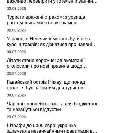
важливо перевірити у готельній ванній
за словами досвідченої мандрівниці
02.08.2026
Туристи вражені страхом: з урвища
раптом зсипалися великі камені
02.08.2026
Українці в Німеччині можуть бути не в
курсі штрафів: як дізнатися про наявні
борги
30.07.2026
Літати стане дорожче: авіакомпанії
оголосили про нові правила щодо
вибору місць
30.07.2026
Гавайський острів Ніїхау, що понад
століття був закритим для туристів,
починає приймати перших відвідувачів
30.07.2026
Чарівні європейські міста для бюджетної
та незабутньої відпустки
29.07.2026
Штрафи до 5000 євро: українка
здивувала незвичайними правилами в