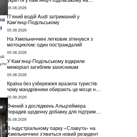
Хмельниччині
05.08.2026
П’яний водій Audi затриманий у
на
Кам’янці-Подільському
в
05.08.2026
На Хмельниччині легковик зіткнувся з
мотоциклом: один постраждалий
05.08.2026
кій
У Кам’янці-Подільському відкрили
було
меморіал загиблим захисникам
05.08.2026
Країна без узбережжя вразила туристів:
чому мандрівники обирають це місце на
відпочинок
05.08.2026
Вчений з досліджень Альцгеймера
порадив щоденну добавку для підтримки
мозкової діяльності
05.08.2026
В індустріальному парку «Славута» на
Хмельниччині з’явиться новий резидент