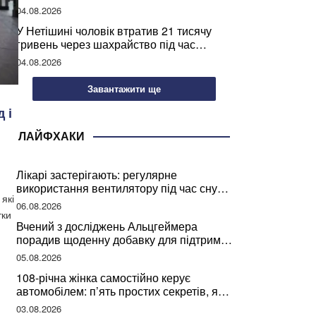
04.08.2026
У Нетішині чоловік втратив 21 тисячу
гривень через шахрайство під час
покупки дров
04.08.2026
Завантажити ще
 і
ЛАЙФХАКИ
Лікарі застерігають: регулярне
використання вентилятору під час сну
які
може негативно вплинути на ваше
06.08.2026
здоров’я
тки
Вчений з досліджень Альцгеймера
порадив щоденну добавку для підтримки
мозкової діяльності
05.08.2026
108-річна жінка самостійно керує
автомобілем: п’ять простих секретів, які
допомогли їй дожити до століття
03.08.2026