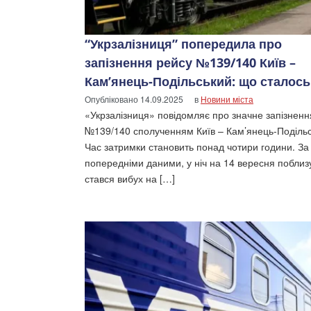
“Укрзалізниця” попередила про
запізнення рейсу №139/140 Київ –
Кам’янець-Подільський: що сталось
Опубліковано
14.09.2025
в
Новини міста
«Укрзалізниця» повідомляє про значне запізненн
№139/140 сполученням Київ – Кам’янець-Подільс
Час затримки становить понад чотири години. За
попередніми даними, у ніч на 14 вересня поблиз
стався вибух на […]