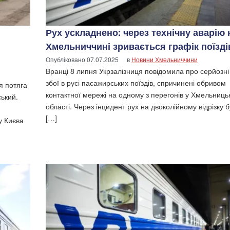
Рух ускладнено: через технічну аварію 
Хмельниччині зривається графік поїзді
Опубліковано
07.07.2025
в
Новини Хмельниччини
Вранці 8 липня Укрзалізниця повідомила про серйозні
збої в русі пасажирських поїздів, спричинені обривом
я потяга
контактної мережі на одному з перегонів у Хмельниць
ький.
області. Через інцидент рух на двоколійному відрізку 
[…]
у Києва