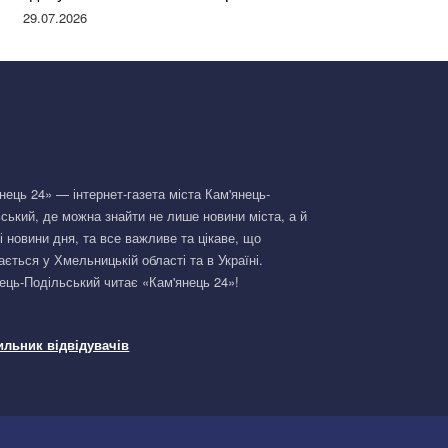
Німеччині та поділилася правдою
29.07.2026
нець 24» — інтернет-газета міста Кам'янець-
ський, де можна знайти не лише новини міста, а й
і новини дня, та все важливе та цікаве, що
ається у Хмельницькій області та в Україні.
ець-Подільський читає «Кам'янець 24»!