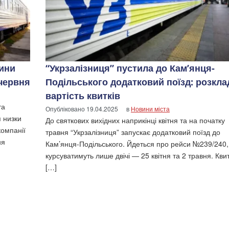
ини
“Укрзалізниця” пустила до Кам’янця-
 червня
Подільського додатковий поїзд: розклад
вартість квитків
та
Опубліковано
19.04.2025
в
Новини міста
 низки
До святкових вихідних наприкінці квітня та на початку
компанії
травня “Укрзалізниця” запускає додатковий поїзд до
ня
Кам’янця-Подільського. Йдеться про рейси №239/240, 
курсуватимуть лише двічі — 25 квітня та 2 травня. Кви
[…]