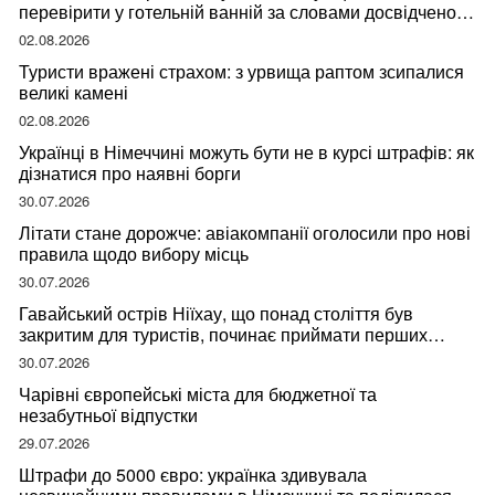
перевірити у готельній ванній за словами досвідченої
мандрівниці
02.08.2026
Туристи вражені страхом: з урвища раптом зсипалися
великі камені
02.08.2026
Українці в Німеччині можуть бути не в курсі штрафів: як
дізнатися про наявні борги
30.07.2026
Літати стане дорожче: авіакомпанії оголосили про нові
правила щодо вибору місць
30.07.2026
Гавайський острів Ніїхау, що понад століття був
закритим для туристів, починає приймати перших
відвідувачів
30.07.2026
Чарівні європейські міста для бюджетної та
незабутньої відпустки
29.07.2026
Штрафи до 5000 євро: українка здивувала