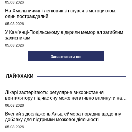
05.08.2026
На Хмельниччині легковик зіткнувся з мотоциклом:
один постраждалий
05.08.2026
У Кам’янці-Подільському відкрили меморіал загиблим
захисникам
05.08.2026
Завантажити ще
ЛАЙФХАКИ
Лікарі застерігають: регулярне використання
вентилятору під час сну може негативно вплинути на
ваше здоров’я
06.08.2026
Вчений з досліджень Альцгеймера порадив щоденну
добавку для підтримки мозкової діяльності
05.08.2026