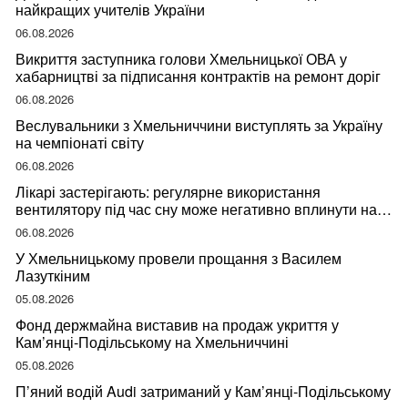
найкращих учителів України
06.08.2026
Викриття заступника голови Хмельницької ОВА у
хабарництві за підписання контрактів на ремонт доріг
06.08.2026
Веслувальники з Хмельниччини виступлять за Україну
на чемпіонаті світу
06.08.2026
Лікарі застерігають: регулярне використання
вентилятору під час сну може негативно вплинути на
ваше здоров’я
06.08.2026
У Хмельницькому провели прощання з Василем
Лазуткіним
05.08.2026
Фонд держмайна виставив на продаж укриття у
Кам’янці-Подільському на Хмельниччині
05.08.2026
П’яний водій Audi затриманий у Кам’янці-Подільському