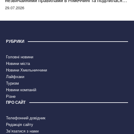
незвичайними правилами в Німеччині та поділилася
правдою
29.07.2026
РУБРИКИ
Головні новини
Новини міста
Новини Хмельниччини
Лайфхаки
Туризм
Новини компаній
Різне
ПРО САЙТ
Телефонний довідник
Редакція сайту
Зв’язатися з нами